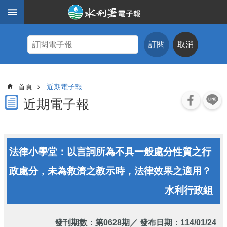
跳到主要內容區塊
進
階
訂閱
取消
搜
尋
主
首頁
近期電子報
題
式
近期電子報
查
詢
近
法律小學堂：以言詞所為不具一般處分性質之行
期
電
政處分，未為救濟之教示時，法律效果之適用？
子
報
水利行政組
水
利
發刊期數：
第0628期
／ 發布日期：114/01/24
期