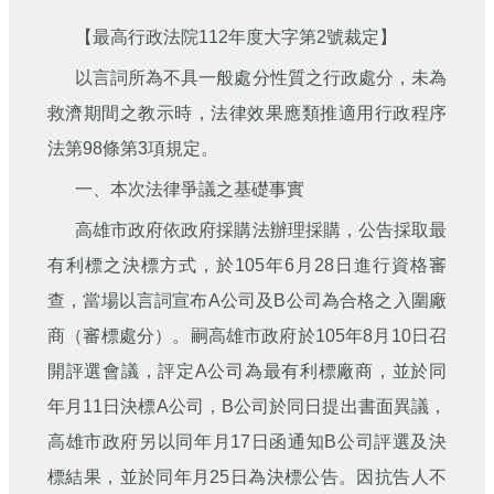
刊
【最高行政法院112年度大字第2號裁定】
舊
以言詞所為不具一般處分性質之行政處分，未為
版
電
救濟期間之教示時，法律效果應類推適用行政程序
子
法第98條第3項規定。
報
(典
一、本次法律爭議之基礎事實
藏)
高雄市政府依政府採購法辦理採購，公告採取最
有利標之決標方式，於105年6月28日進行資格審
查，當場以言詞宣布A公司及B公司為合格之入圍廠
商（審標處分）。嗣高雄市政府於105年8月10日召
開評選會議，評定A公司為最有利標廠商，並於同
年月11日決標A公司，B公司於同日提出書面異議，
高雄市政府另以同年月17日函通知B公司評選及決
標結果，並於同年月25日為決標公告。因抗告人不