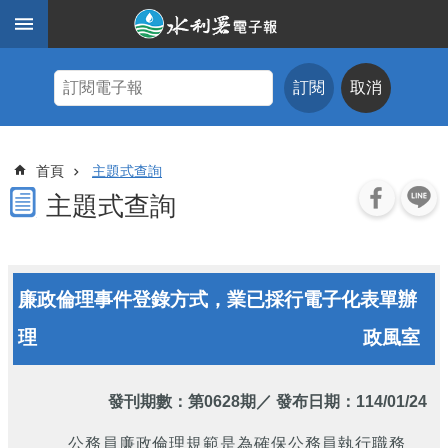
跳到主要內容區塊
進
階
訂閱
取消
搜
尋
主
首頁
主題式查詢
題
式
主題式查詢
查
詢
近
廉政倫理事件登錄方式，業已採行電子化表單辦
期
電
理
政風室
子
報
水
發刊期數：
第0628期
／ 發布日期：114/01/24
利
期
公務員廉政倫理規範是為確保公務員執行職務