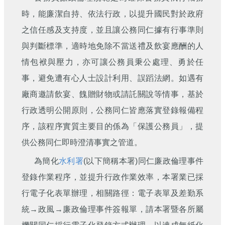
刊
時，能廉潔自持、依法行政，以提升國民對於政府
舊
之信任感及支持度，並且讓公務同仁據有行事準則
版
與判斷標準，適時地免除不當送禮及飲宴應酬的人
電
子
情包袱與壓力，亦可讓公務員秉公處理、勇於任
報
事，避免遭有心人士設計利用、誤蹈法網。如遇有
(典
藏)
廠商邀請飲宴、餽贈財物或請託關說等情事，基於
行政透明公開原則，公務同仁皆應落實登錄報備程
序，該程序實質主要目的係為「保護公務員」，提
供公務同仁即時澄清事實之管道。
為簡化
水利署
(以下簡稱本署)同仁廉政倫理事件
登錄作業程序，並提升行政作業效率，本署業已採
行電子化表單辦理，相關路徑：電子表單及差勤系
統→政風→廉政倫理事件簽報單，請本署暨各所屬