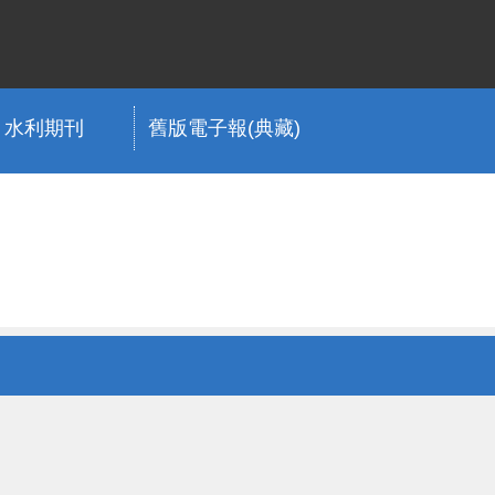
水利期刊
舊版電子報(典藏)