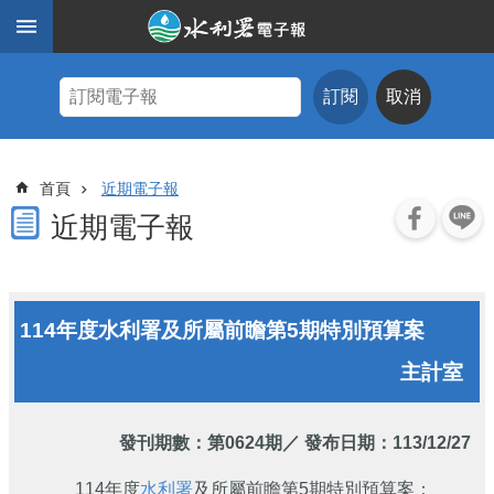
跳到主要內容區塊
進
階
訂閱
取消
搜
尋
主
首頁
近期電子報
題
式
近期電子報
查
詢
近
114年度水利署及所屬前瞻第5期特別預算案
期
電
主計室
子
報
水
發刊期數：
第0624期
／ 發布日期：113/12/27
利
期
114年度
水利署
及所屬前瞻第5期特別預算案：