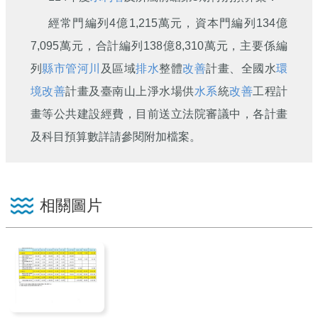
刊
經常門編列4億1,215萬元，資本門編列134億
舊
7,095萬元，合計編列138億8,310萬元，主要係編
版
電
列
縣市管河川
及區域
排水
整體
改善
計畫、全國水
環
子
境改善
計畫及臺南山上淨水場供
水系
統
改善
工程計
報
(典
畫等公共建設經費，目前送立法院審議中，各計畫
藏)
及科目預算數詳請參閱附加檔案。
相關圖片