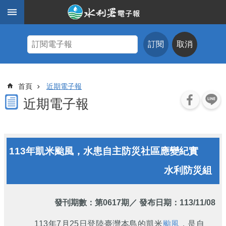
跳到主要內容區塊
進
階
訂閱
取消
搜
尋
主
首頁
近期電子報
題
式
近期電子報
查
詢
近
113年凱米颱風，水患自主防災社區應變紀實
期
電
水利防災組
子
報
水
發刊期數：
第0617期
／ 發布日期：113/11/08
利
期
113年7月25日登陸臺灣本島的凱米
颱風
，是自