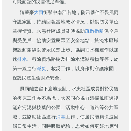
可能面臨的災害做足準備。
隨著豪
大雨
衝擊中南部各地，防汛夥伴不畏風雨
守護家園，持續回報當地淹水情況，以供防災單位
掌握情資。水患社區成員及時協助
疏散
撤離
保全戶
與受災戶、協助安置民眾至安全地點、於淹水區域
架設封鎖線以警示民眾止步、協調抽水機運作以加
速
排水
、移除倒塌路樹及排除水溝淤積物等等，於
第一線進行
減災
、救災工作，以身作則守護家園，
保護民眾生命財產安全。
風雨離去留下遍地凌亂，水患社區成員對於災後
的復原工作亦不馬虎，大家同心協力清掃風雨過後
滿布污泥與枝葉的公園、活動中心、道路等公共區
域，並協助社區進行
消毒
工作，使居民能夠快速回
歸日常生活，同時吸取經驗，思考如何更好地應對