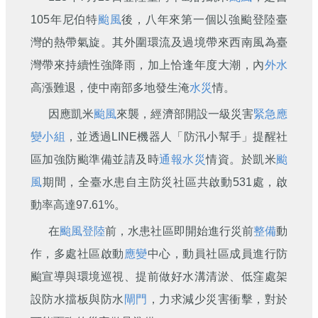
刊
105年尼伯特
颱風
後，八年來第一個以強颱登陸臺
舊
灣的熱帶氣旋。其外圍環流及過境帶來西南風為臺
版
灣帶來持續性強降雨，加上恰逢年度大潮，內
外水
電
子
高漲難退，使中南部多地發生淹
水災
情。
報
(典
因應凱米
颱風
來襲，經濟部開設一級災害
緊急應
藏)
變小組
，並透過LINE機器人「防汛小幫手」提醒社
區加強防颱準備並請及時
通報
水災
情資。於凱米
颱
風
期間，全臺水患自主防災社區共啟動531處，啟
動率高達97.61%。
在
颱風登陸
前，水患社區即開始進行災前
整備
動
作，多處社區啟動
應變
中心，動員社區成員進行防
颱宣導與環境巡視、提前做好水溝清淤、低窪處架
設防水擋板與防水
閘門
，力求減少災害衝擊，對於