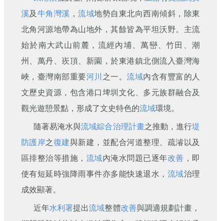
刊
溪
及
牛角灣溪
，
流域
地勢自東北向西南傾斜，除東
舊
北角河源地帶為山地外，其餘皆為平坦沃野。主流
版
始於南大武山前麓，流經內埔、萬巒、竹田、潮
電
子
州、萬丹、崁頂、新園，於東港鎮北側流入臺灣海
報
峽，臺灣南部重要
河川
之一。
流域
內含有豐富的人
(典
藏)
文歷史資源，包含港口埤圳文化、多元族群融合及
觀光遊憩景點，形成了文史特色的
流域
環境。
隨著易淹水與
流域綜合治理計畫
之推動，進行
堤
防
護岸
之
復建
與新建，並配合河道整理、疏濬以及
區排整治等措施，
流域
內淹水問題已逐年
改善
，即
使有短延時強降雨事件亦多能快速退水，
流域
治理
成效顯著。
近年
水利署
提出
流域
整體
改善
與調適規劃計畫，