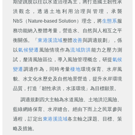
期望跳脫以往以水道治理為主，將打造國土韌性承
洪觀念，透過土地利用治理與管理，承襲
NbS（Nature-based Solution）理念，將
生態系
服
務功能納入整體考量，營造水、自然與人相互之平
衡關係。「
東港溪
流域
整體
改善
與調適規劃」，係
以
氣候變遷
風險情境作為
流域
防洪
能力之壓力測
試，釐清風險區位，導入風險管理概念，研提
氣候
變遷
調適作為，同時考量
棲地
環境保育、水岸風
貌、水文化水歷史及自然地景營造，提升水岸環境
品質，打造「韌性承洪，水漾環境」為目標願景。
調適規劃四大主軸為水道風險、土地洪氾風險、
藍綠網絡保育、水岸縫合。經由下而上之民眾參與
過程，訂定出
東港溪
流域
各主軸之課題、目標、策
略及措施。