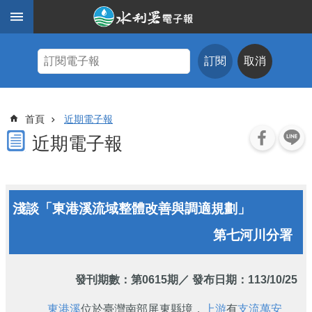
跳到主要內容區塊
進
階
訂閱
取消
搜
尋
主
首頁
近期電子報
題
式
近期電子報
查
詢
近
淺談「東港溪流域整體改善與調適規劃」
期
電
第七河川分署
子
報
水
發刊期數：
第0615期
／ 發布日期：113/10/25
利
期
東港溪
位於臺灣南部屏東縣境，
上游
有
支流
萬安