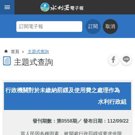
跳到主要內容區塊
進
階
訂閱
取消
搜
尋
主
首頁
主題式查詢
題
式
主題式查詢
查
詢
近
行政機關對於未繳納罰鍰及使用費之處理作為
期
電
水利行政組
子
報
水
發刊期數：
第0558期
／ 發布日期：112/09/22
利
期
當人民因各種因素，被開處行政罰鍰或要求依限