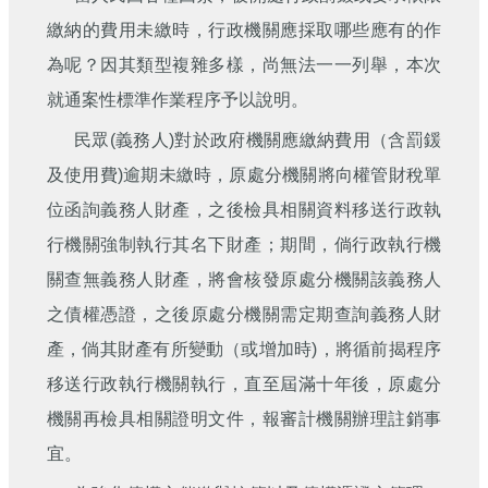
刊
繳納的費用未繳時，行政機關應採取哪些應有的作
舊
為呢？因其類型複雜多樣，尚無法一一列舉，本次
版
就通案性標準作業程序予以說明。
電
子
民眾(義務人)對於政府機關應繳納費用（含罰鍰
報
(典
及使用費)逾期未繳時，原處分機關將向權管財稅單
藏)
位函詢義務人財產，之後檢具相關資料移送行政執
行機關強制執行其名下財產；期間，倘行政執行機
關查無義務人財產，將會核發原處分機關該義務人
之債權憑證，之後原處分機關需定期查詢義務人財
產，倘其財產有所變動（或增加時)，將循前揭程序
移送行政執行機關執行，直至屆滿十年後，原處分
機關再檢具相關證明文件，報審計機關辦理註銷事
宜。