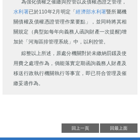
為強化債權之催繳與控管以及債權憑證之管理，
水利署
已於110年2月明定「
經濟部水利署
暨所屬機
關債權及債權憑證管理作業要點」，並同時將其相
關規定（典型如每年向義務人函詢財產一次提醒)增
加於「河海區排管理系統」中，以利控管。
綜整以上所述，原處分機關對於未繳納罰鍰及使
用費之處理作為，倘能落實定期函詢義務人財產及
移送行政執行機關執行等事宜，即已符合管理及催
繳妥適作為。
回上一頁
回最上面