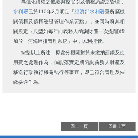
為強化債權之催繳與控管以及債權憑證之管理，
水利署
已於110年2月明定「
經濟部水利署
暨所屬機
關債權及債權憑證管理作業要點」，並同時將其相
關規定（典型如每年向義務人函詢財產一次提醒)增
加於「河海區排管理系統」中，以利控管。
綜整以上所述，原處分機關對於未繳納罰鍰及使
用費之處理作為，倘能落實定期函詢義務人財產及
移送行政執行機關執行等事宜，即已符合管理及催
繳妥適作為。
回上一頁
回最上面