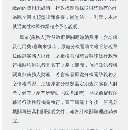
刊
繳納的費用未繳時，行政機關應採取哪些應有的作
舊
為呢？因其類型複雜多樣，尚無法一一列舉，本次
版
就通案性標準作業程序予以說明。
電
子
民眾(義務人)對於政府機關應繳納費用（含罰鍰
報
(典
及使用費)逾期未繳時，原處分機關將向權管財稅單
藏)
位函詢義務人財產，之後檢具相關資料移送行政執
行機關強制執行其名下財產；期間，倘行政執行機
關查無義務人財產，將會核發原處分機關該義務人
之債權憑證，之後原處分機關需定期查詢義務人財
產，倘其財產有所變動（或增加時)，將循前揭程序
移送行政執行機關執行，直至屆滿十年後，原處分
機關再檢具相關證明文件，報審計機關辦理註銷事
宜。