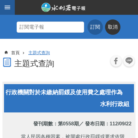
跳到主要內容區塊
進
階
訂閱
取消
搜
尋
主
首頁
主題式查詢
題
式
主題式查詢
查
詢
近
行政機關對於未繳納罰鍰及使用費之處理作為
期
電
水利行政組
子
報
水
發刊期數：
第0558期
／ 發布日期：112/09/22
利
期
當人民因各種因素，被開處行政罰鍰或要求依限