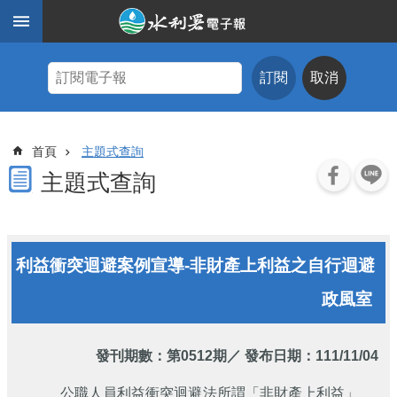
跳到主要內容區塊
進
階
訂閱
取消
搜
尋
主
首頁
主題式查詢
題
式
主題式查詢
查
詢
近
利益衝突迴避案例宣導-非財產上利益之自行迴避
期
電
政風室
子
報
水
發刊期數：
第0512期
／ 發布日期：111/11/04
利
期
公職人員利益衝突迴避法所謂「非財產上利益」