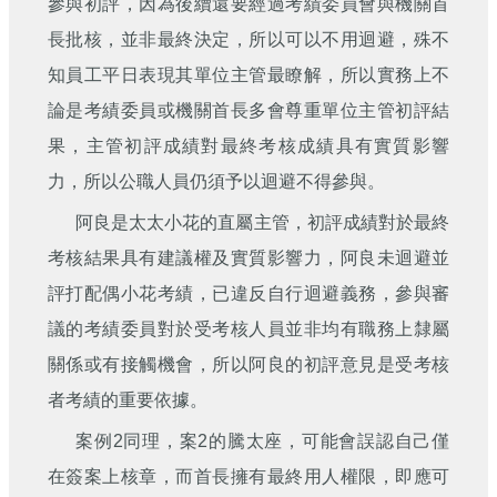
參與初評，因為後續還要經過考績委員會與機關首
長批核，並非最終決定，所以可以不用迴避，殊不
知員工平日表現其單位主管最瞭解，所以實務上不
論是考績委員或機關首長多會尊重單位主管初評結
果，主管初評成績對最終考核成績具有實質影響
力，所以公職人員仍須予以迴避不得參與。
阿良是太太小花的直屬主管，初評成績對於最終
考核結果具有建議權及實質影響力，阿良未迴避並
評打配偶小花考績，已違反自行迴避義務，參與審
議的考績委員對於受考核人員並非均有職務上隸屬
關係或有接觸機會，所以阿良的初評意見是受考核
者考績的重要依據。
案例2同理，案2的騰太座，可能會誤認自己僅
在簽案上核章，而首長擁有最終用人權限，即應可