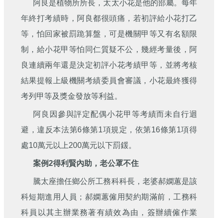
阿良是植物所所長，太太小花是他的部屬。每年
年終打考績時，阿良都很頭痛，若初評給小花打乙
等，怕回家被罰跪算盤，可是機關甲等又有名額限
制，給小花甲等怕同仁質疑不公，幾經考量後，阿
良連續兩年還是決定初評小花考績甲等，並將考核
結果提報上級機關考績委員會審議，小花最終獲得
考列甲等及獎金發放等利益。
阿良因參與評定配偶小花甲等考績而未自行迴
避，違反本法第6條第1項規定，依第16條第1項得
處10萬元以上200萬元以下罰鍰。
案例2得利賢內助，老公罩不住
騰太座擔任鄉公所工務科科長，老婆郝嫻蕙是該
科短期進用人員；郝嫻蕙僱用契約期滿前，工務科
科員以其主辦業務著有績效為由，簽辦續僱作業