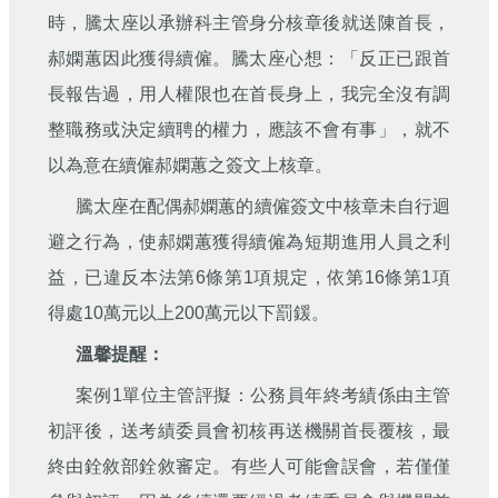
時，騰太座以承辦科主管身分核章後就送陳首長，
郝嫻蕙因此獲得續僱。騰太座心想：「反正已跟首
長報告過，用人權限也在首長身上，我完全沒有調
整職務或決定續聘的權力，應該不會有事」，就不
以為意在續僱郝嫻蕙之簽文上核章。
騰太座在配偶郝嫻蕙的續僱簽文中核章未自行迴
避之行為，使郝嫻蕙獲得續僱為短期進用人員之利
益，已違反本法第6條第1項規定，依第16條第1項
得處10萬元以上200萬元以下罰鍰。
溫馨提醒：
案例1單位主管評擬：公務員年終考績係由主管
初評後，送考績委員會初核再送機關首長覆核，最
終由銓敘部銓敘審定。有些人可能會誤會，若僅僅