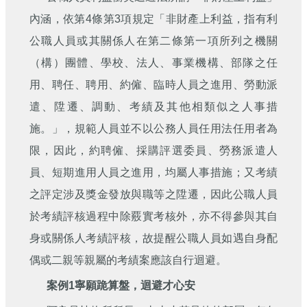
刊
內涵，依第4條第3項規定「非財產上利益，指有利
舊
公職人員或其關係人在第二條第一項所列之機關
版
（構）團體、學校、法人、事業機構、部隊之任
電
子
用、聘任、聘用、約僱、臨時人員之進用、勞動派
報
遣、陞遷、調動、考績及其他相類似之人事措
(典
藏)
施。」，規範人員並不以公務人員任用法任用者為
限，因此，約聘僱、採購評選委員、勞務派遣人
員、短期進用人員之進用，均屬人事措施；又考績
之評定涉及獎金發放與職等之陞遷，因此公職人員
於考績評核過程中除覈實考核外，亦不得參與其自
身或關係人考績評核，故提醒公職人員如遇自身配
偶或二親等親屬的考績案應該自行迴避。
案例1寧願跪算盤，迴避才心安