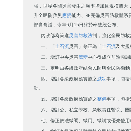
強，世界各國災害發生之頻率增加且規模擴大
升全民防救災
應變
能力、並完備災害防救體系
部會會議，今年6月15日終於奉總統公布。
內政部為策進
災害防救法
制，強化全民防救
一、「
土石流
災害」修正為「
土石流
及大規
二、增訂中央災害
應變
中心得成立前進協調
三、定明由各級政府結合民防與全民防衛動
四、增訂各級政府應實施之
減災
事項，包括
動。
五、增訂各級政府應實施之
整備
事項，包括
六、增訂公、私立學校、急救責任醫院、團
七、修正依法徵調、徵用、徵購或優先使用