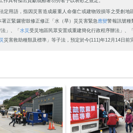
工作具有傑出貢獻或顯著功勞者予以表彰之規定。
」為法定用語，指因災害造成嚴重人命傷亡或建物毀損等之受創地
本署正緊鑼密鼓修正修正「水（旱）災災害緊急
應變
警報訊號種
辦法」、「
水災
受災地區民眾安置或重建簡化行政程序辦法」、「
災
災害救助種類及標準」等子法，預定於今(111)年12月14日前