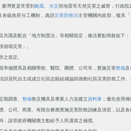
，臺灣更是常受到
颱風
、
水災
與地震等天然災害之威脅，行政院
及各級政府分工機制，責請
災害防救法
主管機關內政部，擬具「
災共識及配合「地方制度法」等相關規定，修法要點簡敘如下：
模崩塌災害」。
所之規定。
員準備體系及相關學校、醫院、團體、公司等，實施災害
整備
及
培訓居民自主或成立社區志願組織協助推動社區災害防救工作、
定期調查、
整備
救災機具及專業人力並建立
資料庫
；優先使用傳
體、公司、商業、有限合夥應實施災害防救訓練及演習，以及各
時，該管政府機關應主動給予人民適當之補償。