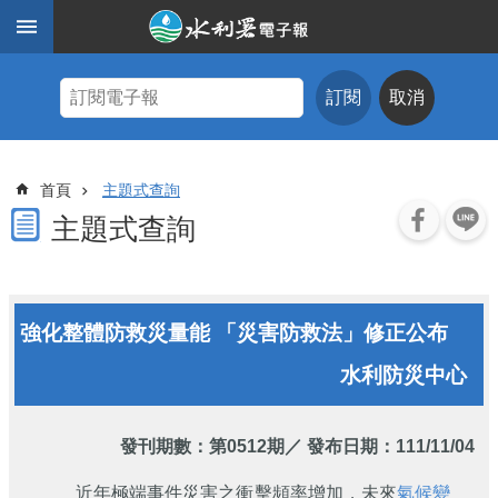
跳到主要內容區塊
進
階
訂閱
取消
搜
尋
主
首頁
主題式查詢
題
式
主題式查詢
查
詢
近
強化整體防救災量能 「災害防救法」修正公布
期
電
水利防災中心
子
報
水
發刊期數：
第0512期
／ 發布日期：111/11/04
利
期
近年極端事件災害之衝擊頻率增加，未來
氣候變