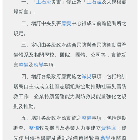
一、「
土石流
災害」修正為「
土石流
及大規模崩
塌災害」。
二、增訂中央災害
應變
中心得成立前進協調所之
規定。
三、定明由各級政府結合民防與全民防衛動員準
備體系及相關學校、醫院、團體、公司等，實施災
害
整備
及
應變
事項。
四、增訂各級政府應實施之
減災
事項，包括培訓
居民自主或成立社區志願組織協助推動社區災害防
救工作、企業持續營運能力與防救災能量強化之規
劃及推動。
五、增訂各級政府應實施之
整備
事項，包括定期
調查、
整備
救災機具及專業人力並建立
資料庫
；優
先使用傳播媒體及通訊設備傳播緊急
應變
相關資