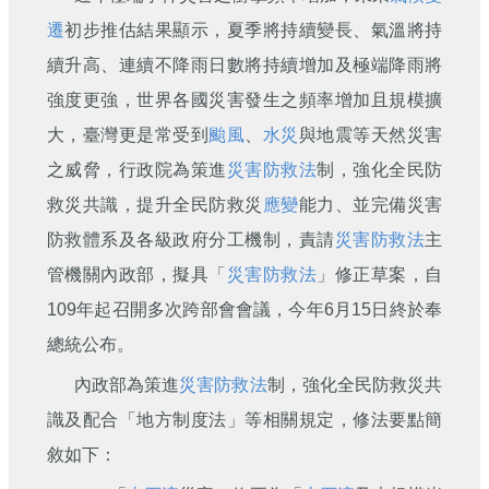
刊
遷
初步推估結果顯示，夏季將持續變長、氣溫將持
舊
續升高、連續不降雨日數將持續增加及極端降雨將
版
強度更強，世界各國災害發生之頻率增加且規模擴
電
子
大，臺灣更是常受到
颱風
、
水災
與地震等天然災害
報
之威脅，行政院為策進
災害防救法
制，強化全民防
(典
藏)
救災共識，提升全民防救災
應變
能力、並完備災害
防救體系及各級政府分工機制，責請
災害防救法
主
管機關內政部，擬具「
災害防救法
」修正草案，自
109年起召開多次跨部會會議，今年6月15日終於奉
總統公布。
內政部為策進
災害防救法
制，強化全民防救災共
識及配合「地方制度法」等相關規定，修法要點簡
敘如下：