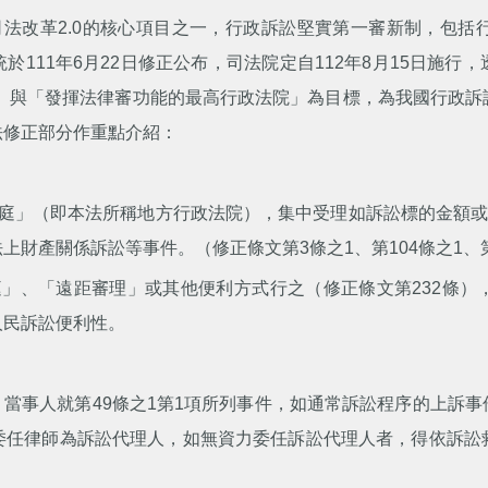
法改革2.0的核心項目之一，行政訴訟堅實第一審新制，包括
111年6月22日修正公布，司法院定自112年8月15日施
院」與「發揮法律審功能的最高行政法院」為目標，為我國行政訴
法修正部分作重點介紹：
庭」（即本法所稱地方行政法院），集中受理如訴訟標的金額或
財產關係訴訟等事件。（修正條文第3條之1、第104條之1、第
」、「遠距審理」或其他便利方式行之（修正條文第232條）
人民訴訟便利性。
定，當事人就第49條之1第1項所列事件，如通常訴訟程序的上
委任律師為訴訟代理人，如無資力委任訴訟代理人者，得依訴訟