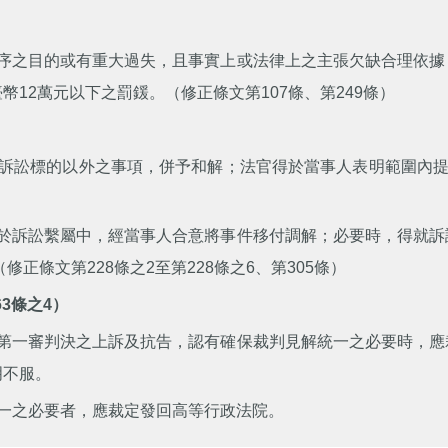
序之目的或有重大過失，且事實上或法律上之主張欠缺合理依據
12萬元以下之罰鍰。（修正條文第107條、第249條）
訟標的以外之事項，併予和解；法官得於當事人表明範圍內提出和
於訴訟繫屬中，經當事人合意將事件移付調解；必要時，得就訴
正條文第228條之2至第228條之6、第305條）
3條之4）
第一審判決之上訴及抗告，認有確保裁判見解統一之必要時，應
明不服。
一之必要者，應裁定發回高等行政法院。