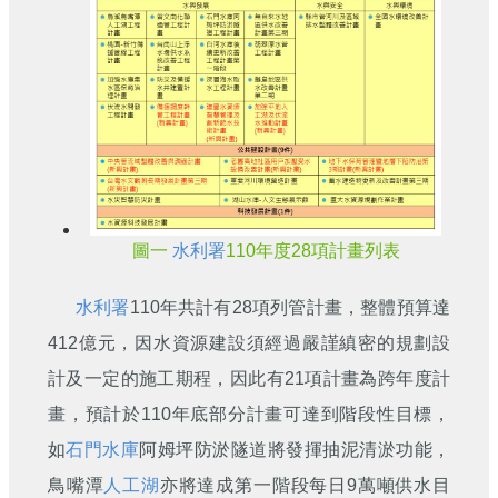
圖一
水利署
110年度28項計畫列表
水利署
110年共計有28項列管計畫，整體預算達
412億元，因水資源建設須經過嚴謹縝密的規劃設
計及一定的施工期程，因此有21項計畫為跨年度計
畫，預計於110年底部分計畫可達到階段性目標，
如
石門水庫
阿姆坪防淤隧道將發揮抽泥清淤功能，
鳥嘴潭
人工湖
亦將達成第一階段每日9萬噸供水目