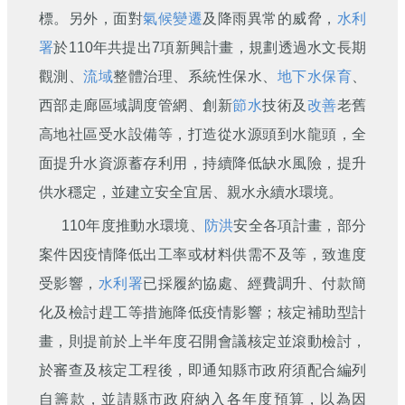
標。另外，面對
氣候變遷
及降雨異常的威脅，
水利
署
於110年共提出7項新興計畫，規劃透過水文長期
觀測、
流域
整體治理、系統性保水、
地下水保育
、
西部走廊區域調度管網、創新
節水
技術及
改善
老舊
高地社區受水設備等，打造從水源頭到水龍頭，全
面提升水資源蓄存利用，持續降低缺水風險，提升
供水穩定，並建立安全宜居、親水永續水環境。
110年度推動水環境、
防洪
安全各項計畫，部分
案件因疫情降低出工率或材料供需不及等，致進度
受影響，
水利署
已採履約協處、經費調升、付款簡
化及檢討趕工等措施降低疫情影響；核定補助型計
畫，則提前於上半年度召開會議核定並滾動檢討，
於審查及核定工程後，即通知縣市政府須配合編列
自籌款，並請縣市政府納入各年度預算，以為因