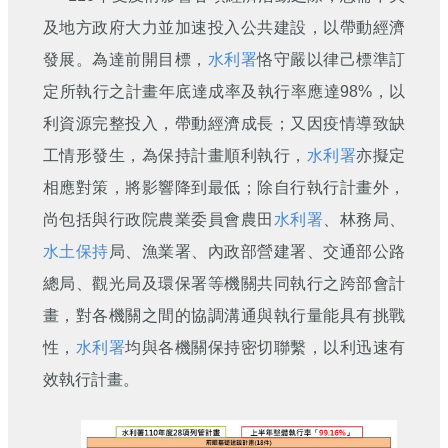
刊
及地方政府大力並加速投入公共建設，以帶動經濟
舊
發展。為達前開目標，
水利署
恪守嚴以律己標準訂
版
定所執行之計畫年底達成率及執行率應達98%，以
電
子
利資源完整投入，帶動經濟成長；又因疫情導致缺
報
工情形發生，為保持計畫順利執行，
水利署
亦擬定
(典
藏)
相應對策，將影響降到最低；除自行執行計畫外，
尚包括與行政院農業委員會農田
水利署
、林務局、
水土保持
局、漁業署、內政部營建署、交通部公路
總局、觀光局及環保署等機關共同執行之跨部會計
畫，對各機關之間的協調溝通與執行量能具有挑戰
性，
水利署
均與各機關保持密切聯繫，以利迅速有
效執行計畫。