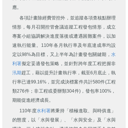
應。
各項計畫除經費管控外，並追蹤各項查核點辦理
情形，每月召開控管會議追蹤工程發包情形，成立
專案小組協調解決進度落後或遭遇困難案件，以加
速執行能量。110年各月執行率及年底達成率均設
定以98%為目標，又上半年為計畫發包關鍵期，
水
利署
擬定妥適發包策略，並針對跨年度工程把握非
汛期
趕工，藉以提升計畫執行率，截至6月底止，執
行率已達99.16%，並完成決標案件共計580件(工程
類276件；非工程或委辦類304件)，發包率100%，
期能促進經濟成長。
110年度
水利署
將秉持「積極進取、與時俱進」
的態度，以「水與發展」、「水與安全」及「水與