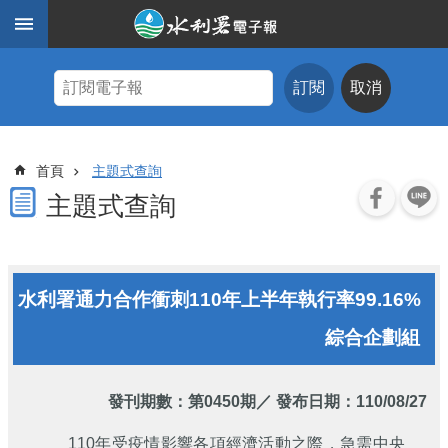
跳到主要內容區塊
進
階
訂閱
取消
搜
尋
主
首頁
主題式查詢
題
式
主題式查詢
查
詢
近
水利署通力合作衝刺110年上半年執行率99.16%
期
電
綜合企劃組
子
報
水
發刊期數：
第0450期
／ 發布日期：110/08/27
利
期
110年受疫情影響各項經濟活動之際，急需中央