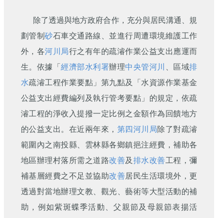
除了透過與地方政府合作，充分與居民溝通、規
劃管制
砂
石車交通路線、並進行周遭環境維護工作
外，各
河川局
行之有年的疏濬作業公益支出應運而
生。依據「
經濟部水利署
辦理
中央管河川
、區域
排
水
疏濬工程作業要點」第九點及「水資源作業基金
公益支出經費編列及執行管考要點」的規定，依疏
濬工程的淨收入提撥一定比例之金額作為回饋地方
的公益支出。在近兩年來，
第四河川局
除了對疏濬
範圍內之南投縣、雲林縣各鄉鎮挹注經費，補助各
地區辦理村落所需之道路
改善
及
排水
改善
工程，彌
補基層經費之不足並協助
改善
居民生活環境外，更
透過對當地辦理文教、觀光、藝術等大型活動的補
助，例如紫斑蝶季活動、父親節及母親節表揚活