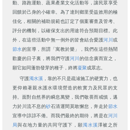
動、路跑運動、蔬果產業文化活動等，讓民眾享受
回饋於己身的小確幸。為了達到鄉里受益效用的極
佳化，相關的補助規範也訂定了個案審查及管考、
評分的機制，以確保支出的用途符合預期目標。此
外，在這些活動中無一例外的皆會結合愛護
河川
或
節水
的宣導，所謂「寓教於樂」，我們在這些熱鬧
歡慶的日子裏，將我們守護
河川
的信念廣而宣之，
願它如同蓬勃發芽的種子，終將
凝聚
成眾志。
守護
濁水溪
，靠的不只是疏濬施工的硬實力，也
更仰賴著親水護水環境營造的軟實力及民眾的支
持。面對自然界的瞬息萬變，我們敬畏而戒慎，邁
力於川流不息的
砂
石清運間莫敢懈怠，奔走於
節水
宣導中諄諄不倦。而我們最終的期待，將是在
河川
局
與在地力量的共同守護下，願
濁水溪
澤被之所