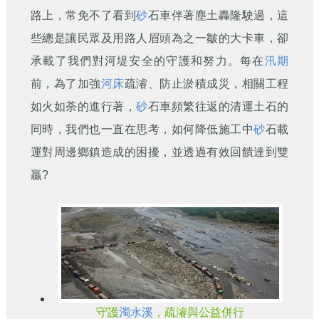
刊
路上，常免不了看到
砂
石車伴著塵土轟隆駛過，這
些總是讓民眾及用路人眉頭為之一皺的大卡車，卻
舊
版
承載了我們對河堤安全的守護和努力。每在
汛期
電
子
前，為了加強
河床
疏濬、防止淤積成災，相關工程
報
如火如荼的進行著，
砂
石車頻繁往返的清運土石的
(典
藏)
同時，我們也一直在思考，如何降低施工中
砂
石載
運對周邊鄉鎮造成的困擾，並透過有效回饋達到雙
贏?
守護
濁水溪
，疏濬與公益併行