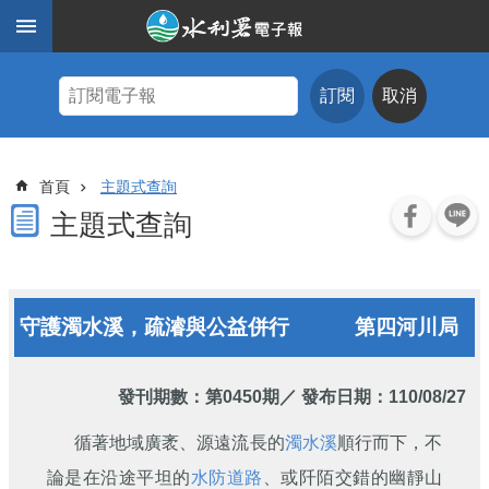
跳到主要內容區塊
進
階
訂閱
取消
搜
尋
主
首頁
主題式查詢
題
式
主題式查詢
查
詢
近
守護濁水溪，疏濬與公益併行
第四河川局
期
電
子
報
發刊期數：
第0450期
／ 發布日期：110/08/27
水
循著地域廣袤、源遠流長的
濁水溪
順行而下，不
利
論是在沿途平坦的
水防道路
、或阡陌交錯的幽靜山
期