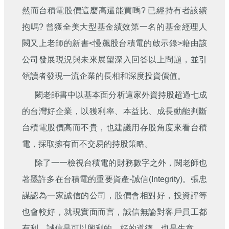
然而台積電股價這麼高還能買嗎? 已經持有者該續
抱嗎? 曾獲全美大型基金績效第一名的基金經理人
闕又上老師的新書<慢飆股台積電的啟示錄>藉由該
公司發展現況與未來展望深入回答以上問題，並引
領讀者發現一流企業的長相和深度投資價值。
闕老師書中以基本面分析這家外資持股超過七成
的台灣好企業，以獲利率、本益比、成長動能判斷
台積電股價高而不貴，也建議用存股角度來看台積
電，採取擁有而不交易的持股策略。
除了一一檢視台積電的財務數字之外，闕老師也
著墨許多在台積電的重要資產-誠信(Integrity)。張忠
謀認為一家誠信的公司，股價會相對好，投資評等
也會較好，就現實面而言，誠信無論對客戶員工都
有利。誠信是可以興利的，好的道德，也是生意。