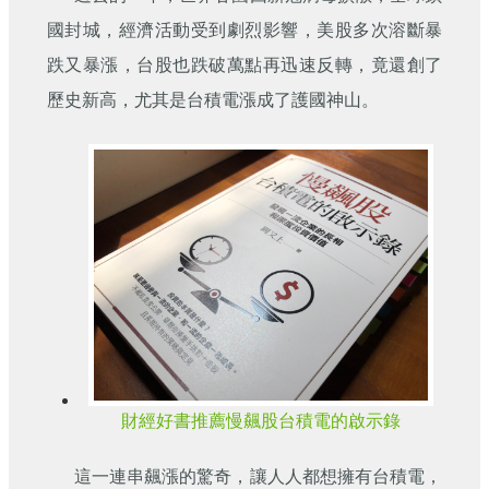
刊
國封城，經濟活動受到劇烈影響，美股多次溶斷暴
舊
跌又暴漲，台股也跌破萬點再迅速反轉，竟還創了
版
歷史新高，尤其是台積電漲成了護國神山。
電
子
報
(典
藏)
財經好書推薦慢飆股台積電的啟示錄
這一連串飆漲的驚奇，讓人人都想擁有台積電，