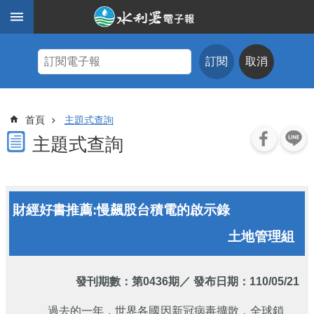
跳到主要內容區塊
進
階
訂閱
取消
搜
尋
主
首頁
主題式查詢
題
式
主題式查詢
查
詢
近
財經好書推薦:慢飆股台積電的啟示錄
期
電
土地管理組
子
報
水
發刊期數：
第0436期
／ 發布日期：110/05/21
利
期
過去的一年，世界各國因新冠病毒擴散，全球鎖