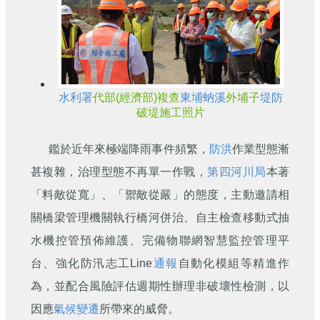
水利署
代部(經濟部)複查
東埔蚋溪
外埔子
堤防
破堤施工照片
鑑於近年來極端降雨事件頻繁，
防洪
作業型態漸
甚複雜，治理型態不再單一作戰，
第四河川局
本著
「料敵從寬」、「禦敵從嚴」的態度，主動邀請相
關橋梁管理機關執行橋河併治、自主檢查移動式抽
水機控管預佈維護、完備物聯網智慧監控管理平
台、強化防汛志工Line
通報
自動化模組等精進作
為，並配合風險評估週期性辦理非破壞性檢測，以
因應
氣候變遷
所帶來的威脅。