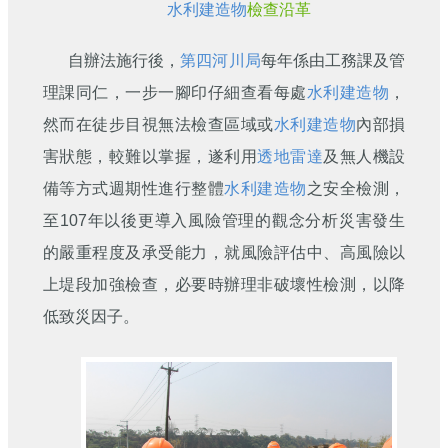
水利建造物
檢查沿革
自辦法施行後，
第四河川局
每年係由工務課及管
理課同仁，一步一腳印仔細查看每處
水利建造物
，
然而在徒步目視無法檢查區域或
水利建造物
內部損
害狀態，較難以掌握，遂利用
透地雷達
及無人機設
備等方式週期性進行整體
水利建造物
之安全檢測，
至107年以後更導入風險管理的觀念分析災害發生
的嚴重程度及承受能力，就風險評估中、高風險以
上堤段加強檢查，必要時辦理非破壞性檢測，以降
低致災因子。