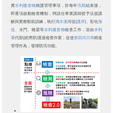
刊
實
水利建造物
維護管理事項，於每年
汛期
結束後，
即逐項啟動檢查機制，聘請任專業講師授予法規講
舊
版
解與實務勤前訓練，執行
濁水溪
河堤(
護岸
)、彰化
海
電
子
堤
、水門、橋梁等
水利建造物
檢查工作，並由
水利
報
署
代部(經濟部)透過複查作業，促使
第四河川局
精進
(典
藏)
管理作為，發揮防汛功能。