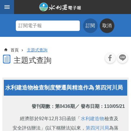
跳到主要內容區塊
進
階
訂閱
取消
搜
尋
主
首頁
主題式查詢
題
式
主題式查詢
查
詢
近
水利建造物檢查制度變遷與精進作為
第四河川局
期
電
子
報
發刊期數：
第0436期
／ 發布日期：110/05/21
水
經濟部於92年12月3日函頒「
水利建造物
檢查及
利
安全評估辦法」(以下稱辦法)以來，
第四河川局
為落
期