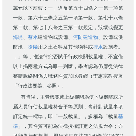
萬元以下罰鍰：一、違反第五十四條之一第一項第
一款、第六十三條之五第一項第一款、第七十八條
第二款、第七十八條之三第二款規定，毀壞或變更
海堤
、
蓄水
建造物或設備、
河防建造物
、設備或供
防汛、
搶險
用之土石料及其他物料或
排水
設施者。
…」等，惟法律究否賦予行政機關裁量權，不宜僅
以上揭兩種方式為唯一判斷，學者認為仍應從法律
整體脈絡關係與職務性質加以尋繹（李惠宗教授著
「行政法要義」參照）。
有時候，主管機關或上級機關為使下級機關或所
屬人員行使裁量權符合平等原則，會針對裁量事項
訂定統一標準，即「一般裁量」，多稱為「裁量
基
準
」，其性質可能為法律授權訂定之法規命令；亦
可能為行政規則，即行政程序法第159條第2項第2