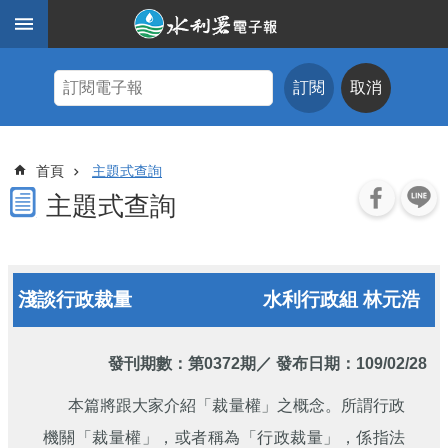
跳到主要內容區塊
進
階
訂閱
取消
搜
尋
主
首頁
主題式查詢
題
式
主題式查詢
查
詢
近
淺談行政裁量
水利行政組 林元浩
期
電
子
報
發刊期數：
第0372期
／ 發布日期：109/02/28
水
本篇將跟大家介紹「裁量權」之概念。所謂行政
利
機關「裁量權」，或者稱為「行政裁量」，係指法
期