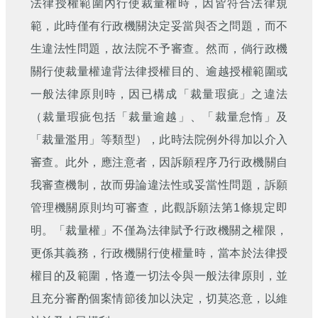
法律授權範圍內行使裁量權時，因皆符合法律規
範，此時僅有行政機關決定妥當與否之問題，而不
生違法性問題，故法院不予審查。然而，倘行政機
關行使裁量權違背法律授權目的、逾越授權範圍或
一般法律原則時，因已構成「裁量瑕疵」之違法
（裁量瑕疵包括「裁量逾越」、「裁量怠惰」及
「裁量濫用」等類型），此時法院例外得加以介入
審查。此外，應注意者，因訴願程序乃行政機關自
我審查機制，故而毋論違法性或妥當性問題，訴願
管理機關原則均可審查，此觀訴願法第1條規定即
明。「裁量權」不僅為法律賦予行政機關之權限，
更係其義務，行政機關行使權量時，當本於法律授
權目的及範圍，恪遵一切法令與一般法律原則，並
且充分審酌個案情節後加以決定，切莫恣意，以維