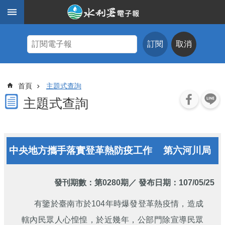
跳到主要內容區塊
進
階
訂閱
取消
搜
尋
主
首頁
主題式查詢
題
式
主題式查詢
查
詢
近
中央地方攜手落實登革熱防疫工作
第六河川局
期
電
子
報
發刊期數：
第0280期
／ 發布日期：107/05/25
水
有鑒於臺南市於104年時爆發登革熱疫情，造成
利
轄內民眾人心惶惶，於近幾年，公部門除宣導民眾
期