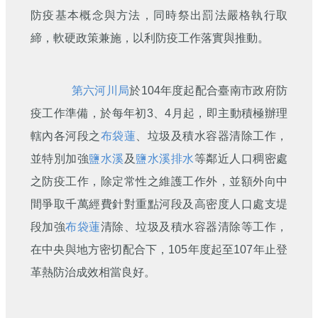
刊
防疫基本概念與方法，同時祭出罰法嚴格執行取
締，軟硬政策兼施，以利防疫工作落實與推動。
舊
版
電
子
第六河川局
於104年度起配合臺南市政府防
報
(典
疫工作準備，於每年初3、4月起，即主動積極辦理
藏)
轄內各河段之
布袋蓮
、垃圾及積水容器清除工作，
並特別加強
鹽水溪
及
鹽水溪
排水
等鄰近人口稠密處
之防疫工作，除定常性之維護工作外，並額外向中
間爭取千萬經費針對重點河段及高密度人口處支堤
段加強
布袋蓮
清除、垃圾及積水容器清除等工作，
在中央與地方密切配合下，105年度起至107年止登
革熱防治成效相當良好。