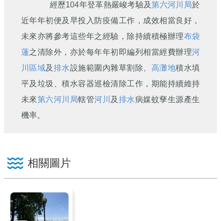
經歷104年登革熱嚴峻考驗及
第六河川局
於
近年年初便及早投入防疫備工作，成效相當良好，
未來亦將參考這些年之經驗，除持續積極辦理
布袋
蓮
之清除外，亦於每年年初即編列相當經費辦理
河
川區域
及
排水
設施範圍內雜草割除、
高灘地
積水填
平及垃圾、積水容器巡檢清除工作，期能持續維持
未來
第六河川局
轄管
河川
及
排水
病媒蚊孳生源產生
機率。
相關圖片