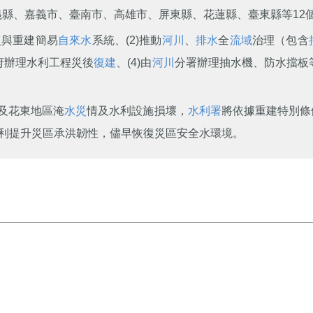
縣、嘉義市、臺南市、高雄市、屏東縣、花蓮縣、臺東縣等12
復與重建簡易
自來水
系統、(2)推動
河川
、
排水
全
流域
治理（包含
府辦理水利工程災後
復建
、(4)由
河川
分署辦理抽水機、防水擋板等
及花東地區淹
水災
情及水利設施損壞，
水利署
將依據重建特別條
以利提升災區承洪韌性，儘早恢復災區安全水環境。