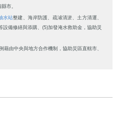
個縣市。
抽水站
整建、海岸防護、疏濬清淤、土方清運、
設備修繕與添購、(5)加發淹水救助金，協助災
例藉由中央與地方合作機制，協助災區直轄市、