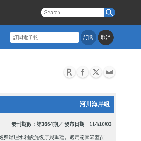
訂閱
取消
河川海岸組
發刊期數：
第0664期
／ 發布日期：114/10/03
億元經費辦理水利設施復原與重建。適用範圍涵蓋苗