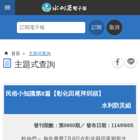
跳到主要內容區塊
進
階
訂閱
取消
搜
尋
主
首頁
主題式查詢
題
式
主題式查詢
查
詢
近
民俗小知識第8篇【彰化田尾拜圳頭】
期
電
水利防災組
子
報
水
發刊期數：
第0660期
／ 發布日期：114/09/05
利
期
粉絲們～ 每年農曆7月8日在彰化縣田尾鄉新生