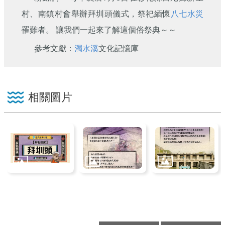
刊
村、南鎮村會舉辦拜圳頭儀式，祭祀緬懷
八七水災
舊
罹難者。 讓我們一起來了解這個俗祭典～～
版
電
參考文獻：
濁水溪
文化記憶庫
子
報
(典
藏)
相關圖片