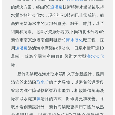
刊
的解決方案，經由RO
逆滲透
技術將海水過濾後取得
舊
水質良好的淡化水，現今的RO技術已非常成熟，能
版
高效濾除海水中的大部分鹽分、離子、雜質，甚至
電
子
細菌和病毒。北區水資源分署(以下簡稱北水分署)於
報
新竹市南寮漁港南側興辦新竹
海水淡化
廠工程，採
(典
藏)
用
逆滲透
過濾海水產製純淨淡水，日產水量可達10
萬噸，成為全國首座由政府興辦之大型
海水淡化
廠。
新竹海淡廠在海水取水端引入了創新設計，採用
清管器來清除
取水管
線內之異物，以避免營運階段
管線內滋生障礙物影響取水能力，相較於傳統海淡
廠在取水處加
氯
清除的方式，對環境更加友善。除
取水端創新設計外，新竹海淡廠更採用了國外成熟