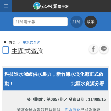
跳到主要內容區塊
進
階
訂閱
取消
搜
尋
主
首頁
主題式查詢
題
式
主題式查詢
查
詢
近
科技造水減緩供水壓力，新竹海水淡化廠正式啟
期
電
動！
北區水資源分署
子
報
水
發刊期數：
第0657期
／ 發布日期：114/08/15
利
期
隨著全球水資源日益短缺，
海水淡化
已成為重要