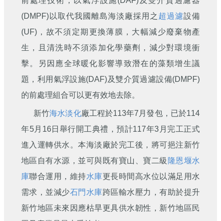
前處理技術，以氣浮設施(DAF)及雙介質過濾器
(DMPF)以取代我國離島海淡廠採用之
超過濾
設備
(UF)，故不須定期更換薄膜，大幅減少廢棄物產
生，且清洗時不須添加化學藥劑，減少對環境衝
擊。另因應全球暖化影響導致潛在的藻類增生議
題，利用氣浮設施(DAF)及雙介質過濾設備(DMPF)
的前處理組合可以更有效地去除。
新竹
海水淡化
廠工程於113年7月發包，已於114
年5月16日舉行開工典禮，預計117年3月完工正式
進入運轉供水。本海淡廠於完工後，將可挹注新竹
地區自有水源，並可與既有寶山、寶二級
隆恩堰
水
庫
聯合運用，維持
水庫
更長時間高水位以滿足用水
需求，並減少
石門水庫
跨區輸水壓力，有助於提升
新竹地區未來因應枯旱更具供水韌性，新竹地區民