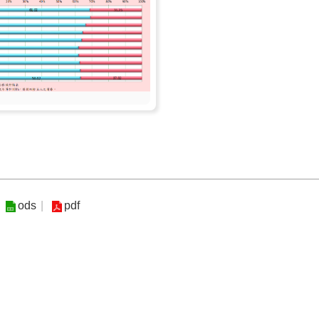
ods
pdf