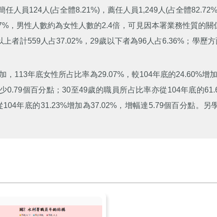
中簡任人員124人(占全體8.21%)，薦任人員1,249人(占全體82.7
占29.07%，男性人數約為女性人數的2.4倍，可見因本署業務性質
上者計559人占37.02%，29歲以下者為96人占6.36%；學歷
113年底女性所占比率為29.07%，較104年底的24.60%增加
減少0.79個百分點；30至49歲的職員所占比率亦從104年底的61.
04年底的31.23%增加為37.02%，增幅達5.79個百分點