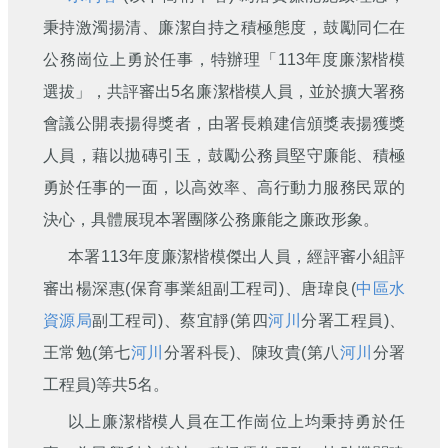
刊
秉持激濁揚清、廉潔自持之積極態度，鼓勵同仁在
舊
公務崗位上勇於任事，特辦理「113年度廉潔楷模
版
選拔」，共評審出5名廉潔楷模人員，並於擴大署務
電
子
會議公開表揚得獎者，由署長賴建信頒獎表揚獲獎
報
人員，藉以拋磚引玉，鼓勵公務員堅守廉能、積極
(典
藏)
勇於任事的一面，以高效率、高行動力服務民眾的
決心，具體展現本署團隊公務廉能之廉政形象。
本署113年度廉潔楷模傑出人員，經評審小組評
審出楊深惠(保育事業組副工程司)、唐瑋良(
中區水
資源局
副工程司)、蔡宜靜(第四
河川
分署工程員)、
王常勉(第七
河川
分署科長)、陳玫貴(第八
河川
分署
工程員)等共5名。
以上廉潔楷模人員在工作崗位上均秉持勇於任