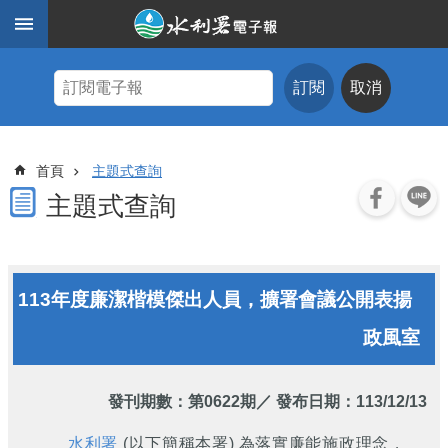
跳到主要內容區塊
進
階
訂閱
取消
搜
尋
主
首頁
主題式查詢
題
式
主題式查詢
查
詢
近
113年度廉潔楷模傑出人員，擴署會議公開表揚
期
電
政風室
子
報
水
發刊期數：
第0622期
／ 發布日期：113/12/13
利
期
水利署
(以下簡稱本署) 為落實廉能施政理念，