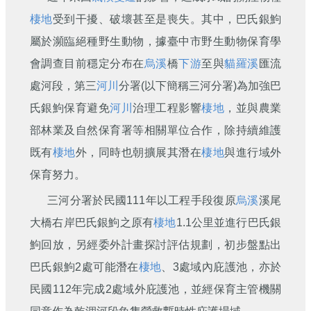
刊
棲地
受到干擾、破壞甚至是喪失。其中，巴氏銀鮈
舊
屬於瀕臨絕種野生動物，據臺中市野生動物保育學
版
會調查目前穩定分布在
烏溪
橋
下游
至與
貓羅溪
匯流
電
子
處河段，第三
河川
分署(以下簡稱三河分署)為加強巴
報
氏銀鮈保育避免
河川
治理工程影響
棲地
，並與農業
(典
藏)
部林業及自然保育署等相關單位合作，除持續維護
既有
棲地
外，同時也朝擴展其潛在
棲地
與進行域外
保育努力。
三河分署於民國111年以工程手段復原
烏溪
溪尾
大橋右岸巴氏銀鮈之原有
棲地
1.1公里並進行巴氏銀
鮈回放，另經委外計畫探討評估規劃，初步盤點出
巴氏銀鮈2處可能潛在
棲地
、3處域內庇護池，亦於
民國112年完成2處域外庇護池，並經保育主管機關