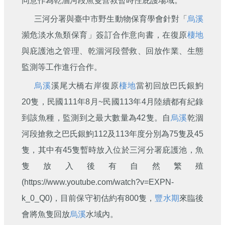
同意作為乾涸河段魚隻營救暫時性庇護場域。
三河分署與臺中市野生動物保育學會針對「
烏溪
瀕危淡水魚類保育」簽訂合作意向書，在復原
棲地
與庇護池之管理、乾涸河段營救、回放作業、生態
監測等工作進行合作。
烏溪
溪尾大橋右岸復原
棲地
當初回放巴氏銀鮈
20隻，民國111年8月~民國113年4月陸續都有紀錄
到該魚種，監測到之最大數量為42隻。自
烏溪
乾涸
河段搶救之巴氏銀鮈112及113年度分別為75隻及45
隻，其中有45隻暫時放入位於三河分署庇護池，魚
隻放入後有自然繁殖
(https://www.youtube.com/watch?v=EXPN-
k_0_Q0)，目前保守初估約有800隻，
豐水期
來臨後
會將魚隻回放
烏溪
水域內。