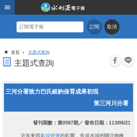
跳到主要內容區塊
進
階
訂閱
取消
搜
尋
主
首頁
主題式查詢
題
式
主題式查詢
查
詢
近
三河分署致力巴氏銀鮈保育成果初現
期
電
第三河川分署
子
報
水
發刊期數：
第0597期
／ 發布日期：113/06/21
利
期
近年來因
氣候變遷
的影響，造成水域的關注物種