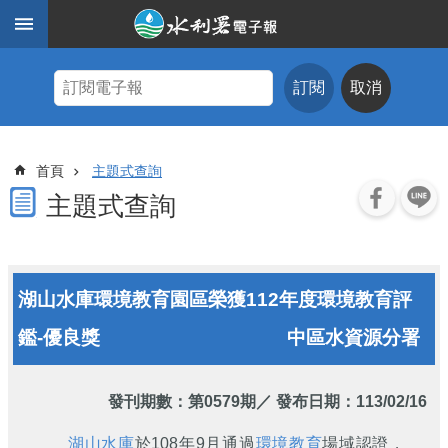
跳到主要內容區塊
進
階
訂閱
取消
搜
尋
主
首頁
主題式查詢
題
式
主題式查詢
查
詢
近
湖山水庫環境教育園區榮獲112年度環境教育評
期
電
鑑-優良獎
中區水資源分署
子
報
水
發刊期數：
第0579期
／ 發布日期：113/02/16
利
期
湖山水庫
於108年9月通過
環境教育
場域認證，