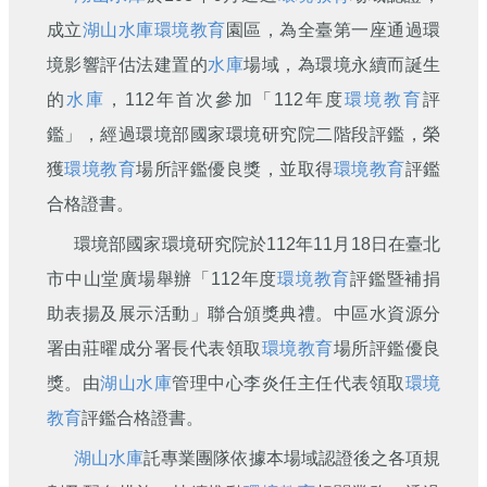
刊
成立
湖山水庫
環境教育
園區，為全臺第一座通過環
舊
境影響評估法建置的
水庫
場域，為環境永續而誕生
版
的
水庫
，112年首次參加「112年度
環境教育
評
電
子
鑑」，經過環境部國家環境研究院二階段評鑑，榮
報
獲
環境教育
場所評鑑優良獎，並取得
環境教育
評鑑
(典
藏)
合格證書。
環境部國家環境研究院於112年11月18日在臺北
市中山堂廣場舉辦「112年度
環境教育
評鑑暨補捐
助表揚及展示活動」聯合頒獎典禮。中區水資源分
署由莊曜成分署長代表領取
環境教育
場所評鑑優良
獎。由
湖山水庫
管理中心李炎任主任代表領取
環境
教育
評鑑合格證書。
湖山水庫
託專業團隊依據本場域認證後之各項規