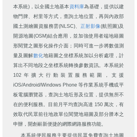
刊
本系統)，以全國土地基本
資料庫
為基礎，提供以建
物門牌、村里等方式，查詢土地位置，再與內政部
舊
版
國土測繪圖資服務雲(NLSC)、
正射影像
(航照圖)及
電
子
開源地圖(OSM)結合應用，並加強使用者端地籍圖
報
形閱覽之圖形化操作介面；同時可進一步將數值測
(典
藏)
量及圖解
數化
地籍圖之坐標系統加以分析處理，計
算出不同地段之坐標系統轉換參數資訊。本系統於
102年擴大行動裝置服務範圍，支援
iOS/Android/Windows Phone 等作業系統手機或平
板電腦瀏覽器，查詢土地坵形及位置，提供無所不
在的便利服務。目前月平均查詢高達 150 萬次，有
效取代民眾前往地政單位閱覽地籍圖及部分謄本之
申辦，開創嶄新便捷的網際網路服務功能。
本系統便民服務主要提供民眾免費查詢土地圖