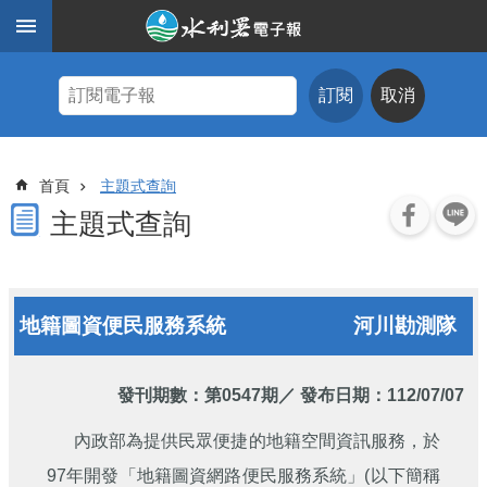
跳到主要內容區塊
進
階
訂閱
取消
搜
尋
主
首頁
主題式查詢
題
式
主題式查詢
查
詢
近
地籍圖資便民服務系統
河川勘測隊
期
電
子
報
發刊期數：
第0547期
／ 發布日期：112/07/07
水
內政部為提供民眾便捷的地籍空間資訊服務，於
利
97年開發「地籍圖資網路便民服務系統」(以下簡稱
期