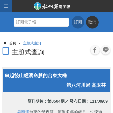
跳到主要內容區塊
進
階
訂閱
取消
搜
尋
主
首頁
主題式查詢
題
式
主題式查詢
查
詢
近
串起後山經濟命脈的台東大橋
期
電
第八河川局 高玉芬
子
報
水
發刊期數：
第0504期
／ 發布日期：111/09/09
利
期
卑南溪
台東的母親河，流過多年的歲月，也流過