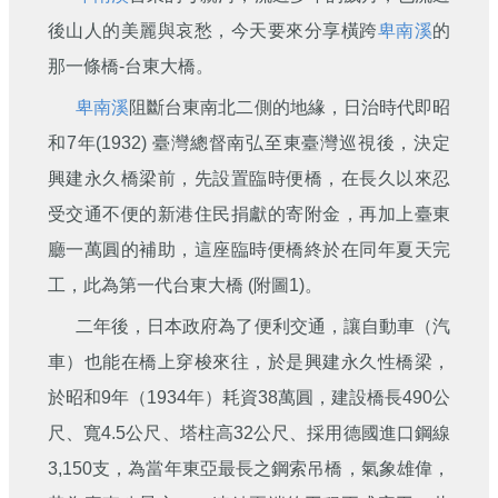
刊
後山人的美麗與哀愁，今天要來分享橫跨
卑南溪
的
舊
那一條橋-台東大橋。
版
電
卑南溪
阻斷台東南北二側的地緣，日治時代即昭
子
和7年(1932) 臺灣總督南弘至東臺灣巡視後，決定
報
(典
興建永久橋梁前，先設置臨時便橋，在長久以來忍
藏)
受交通不便的新港住民捐獻的寄附金，再加上臺東
廳一萬圓的補助，這座臨時便橋終於在同年夏天完
工，此為第一代台東大橋 (附圖1)。
二年後，日本政府為了便利交通，讓自動車（汽
車）也能在橋上穿梭來往，於是興建永久性橋梁，
於昭和9年（1934年）耗資38萬圓，建設橋長490公
尺、寬4.5公尺、塔柱高32公尺、採用德國進口鋼線
3,150支，為當年東亞最長之鋼索吊橋，氣象雄偉，