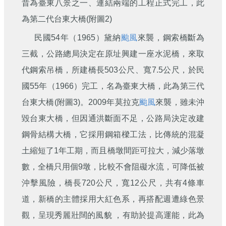
昔為臺東八景之一、連結兩端的工程正式完工，此
為第二代台東大橋(附圖2)
民國54年（1965）黛納
颱風
來襲，鋼索橋斷為
三截，公路總局決定在原址興建一座水泥橋，來取
代鋼索吊橋，所建橋長503公尺、寬7.5公尺，於民
國55年（1966）完工，名為臺東大橋，此為第三代
台東大橋(附圖3)。2009年莫拉克
颱風
來襲，雖未沖
毀台東大橋，但因通洪斷面不足，公路局決定改建
鋼骨結構大橋，它採用鋼箱樑工法，比傳統的混凝
土縮短了1年工期，而且橋墩間距可拉大，減少落墩
數，全橋只用個9墩，比較不會阻礙水流，可降低被
沖擊風險，橋長720公尺，寬12公尺，共有4條車
道，新橋的主體採用大紅色系，再搭配週遭綠色景
觀，呈現秀麗壯闊的風貌 ，有助於提高運能，此為