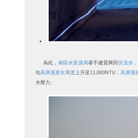
為此，
南區水資源局
著手建置興田
伏流水
旬
高屏溪
原水濁度
上升至11,000NTU，
高屏溪
水壓力。