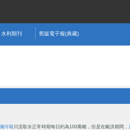
水利期刊
舊版電子報(典藏)
攔河堰
川流取水正常時期每日約為100萬噸，但是在颱洪期間，