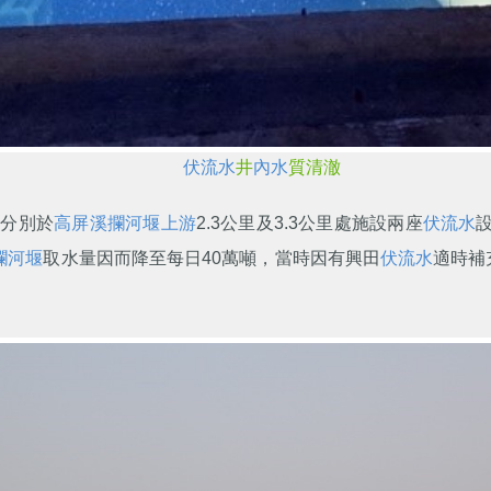
伏流水
井
內水
質清澈
，分別於
高屏溪攔河堰
上游
2.3公里及3.3公里處施設兩座
伏流水
攔河堰
取水量因而降至每日40萬噸，當時因有興田
伏流水
適時補