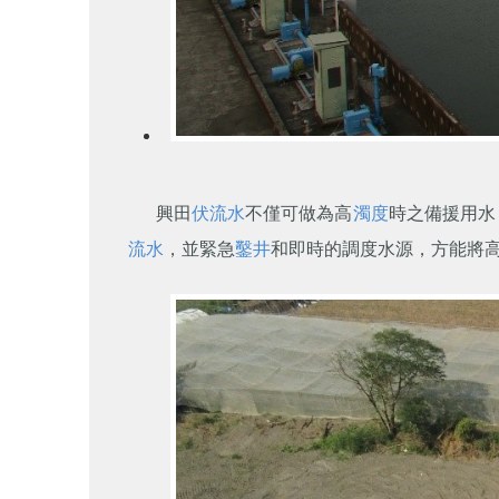
興田
伏流水
不僅可做為高
濁度
時之備援用水
流水
，並緊急
鑿井
和即時的調度水源，方能將