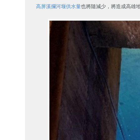
高屏溪攔河堰
供水量
也將隨減少，將造成高雄