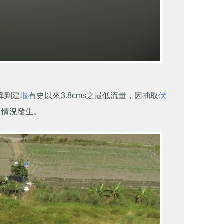
降到建
堰
有史以來3.8cms之最低流量，因抽取
伏
水情況發生。