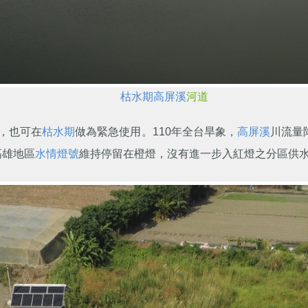
枯水期
高屏溪
河道
，也可在
枯水期
做為緊急使用。110年全台旱象，
高屏溪
川流量
高雄地區
水情燈號
維持停留在橙燈，沒有進一步入紅燈之分區供