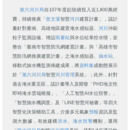
刊
第六河川局
自107年度起陸續投入近1,800萬經
舊
費，持續推廣「
曾文溪
智慧
河川
建置計畫」，該計
版
電
畫針對臺南、高雄地區建置淹水感知器、
河川
沖刷
子
粒子監測設備、增設
雨量站
與水位站掌控水情，並
報
(典
整合「臺南市智慧防汛網建置計畫」與「高雄市智
藏)
慧防汛網推廣建置計畫」之淹水感知器、
抽水站
、
移動式抽水機監測佈建成果，將
資料集
成動態展示
於「
第六河川局
智慧
河川管理
系統」；此外，針對
過去淹水重災區，該計畫導入及開發「PHD地文性
即時淹水雲端模擬」、「人工智慧AI水位預警」、
「智慧抽水機調度」及「LINE智慧河秘書」等四大
智慧化決策輔助工具，介接多元氣象
預報
資訊及監
測大數據，有效建構
洪水
、
淹水預警
機制，運用