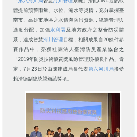
「
第六河川局
智慧
河川管理
系統」搭配LINE通訊軟
體提前預警雨量、水位、淹水等災情，充分掌握臺
南市、高雄市地區之水情與防汛資源，統籌管理與
適度分配，加強
水利署
及地方政府之整合防災體
系，達成智慧
河川管理
目標，相關成果自20餘件參
賽作品中，榮獲社團法人臺灣防災產業協會之
「2019年防災技術優質獎風險管理類-優良作品」肯
定，7月23日於由陳建成局長代表
第六河川局
接受
賴清德副總統親頒該獎項。