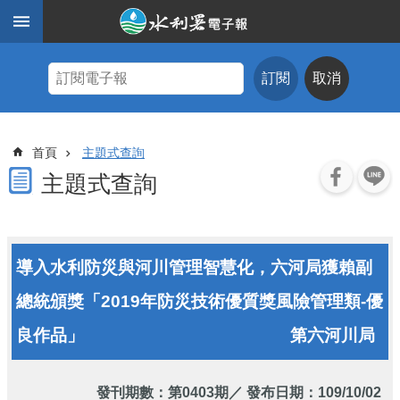
跳到主要內容區塊
進
階
訂閱
取消
搜
尋
主
首頁
主題式查詢
題
式
主題式查詢
查
詢
近
導入水利防災與河川管理智慧化，六河局獲賴副
期
電
總統頒獎「2019年防災技術優質獎風險管理類-優
子
報
良作品」
第六河川局
水
利
發刊期數：
第0403期
／ 發布日期：109/10/02
期