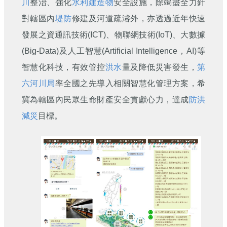
川
整治、強化
水利建造物
安全設施，除竭盡全力針
對轄區內
堤防
修建及河道疏濬外，亦透過近年快速
發展之資通訊技術(ICT)、物聯網技術(IoT)、大數據
(Big-Data)及人工智慧(Artificial Intelligence，AI)等
智慧化科技，有效管控
洪水
量及降低災害發生，
第
六河川局
率全國之先導入相關智慧化管理方案，希
冀為轄區內民眾生命財產安全貢獻心力，達成
防洪
減災
目標。