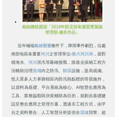
賴副總統親頒「2019年防災技術優質獎風險
管理類-優良作品」
近年極端
氣候變遷
條件下，降雨事件劇烈，位處
南部地區各重要
河川
之管理單位-
第六河川局
，面對
積淹水、
河川
洪汛等嚴峻挑戰，除過去採納工程方
法輔助治理
流域
內之防汛、
防洪
設施，提高戒備、
投入眾多人力掌握轄區內防汛熱點標的等措施外，
以資料為基礎、平台系統為核心、AI智慧化應用為
工具、業務協勤與決策輔助為目的，規劃自基礎建
設至整合應用之管理方案，透過非工程方式，由平
台之資料整合、人工智慧分析提供全
流域
預警、超