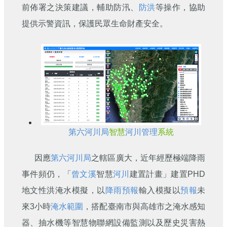
前佈署之決策建議，輔助防汛、
防洪
等操作，協助
提供示警資訊，保護民眾生命財產安全。
第六河川局
智慧
河川管理
系統
因應
第六河川局
之轄區廣大，近年經歷極端降雨
事件頻仍，「
曾文溪
智慧
河川
建置計畫」建置PHD
地文性洪淹水模擬，以
降雨預報
輸入模擬以
預報
未
來3小時
淹水範圍
，搭配臺南市與高雄市之淹水感知
器、抽水機等智慧物聯網設備監測以及歷史災害熱