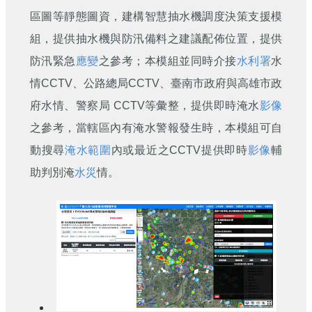
區圖等靜態圖資，建構智慧抽水機調度決策支援模
組，提供抽水機與防汛備料之建議配佈位置，提供
防汛緊急
應變
之參考；本模組並同時介接
水利署
水
情CCTV、公路總局CCTV、臺南市政府與高雄市政
府水情、警察局 CCTV等彙整，提供即時淹水
影像
之參考，當轄區內有淹水警報發生時，本模組可自
動搜尋
淹水範圍
內或最近之CCTV提供即時
影像
輔
助判別淹
水災
情。