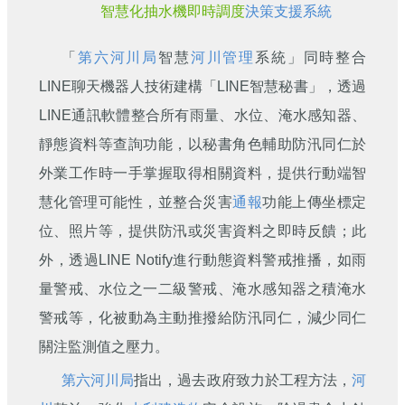
智慧化抽水機即時調度
決策支援系統
「
第六河川局
智慧
河川管理
系統」同時整合
LINE聊天機器人技術建構「LINE智慧秘書」，透過
LINE通訊軟體整合所有雨量、水位、淹水感知器、
靜態資料等查詢功能，以秘書角色輔助防汛同仁於
外業工作時一手掌握取得相關資料，提供行動端智
慧化管理可能性，並整合災害
通報
功能上傳坐標定
位、照片等，提供防汛或災害資料之即時反饋；此
外，透過LINE Notify進行動態資料警戒推播，如雨
量警戒、水位之一二級警戒、淹水感知器之積淹水
警戒等，化被動為主動推撥給防汛同仁，減少同仁
關注監測值之壓力。
第六河川局
指出，過去政府致力於工程方法，
河