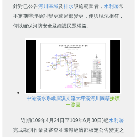
針對已公告
河川區域
及
排水
設施範圍者，
水利署
常
不定期辦理檢討變更或局部變更，使與現況相符，
俾以確保河防安全及維護民眾權益。
中港溪
水系
峨眉溪
支流
大坪溪
河川圖籍
接續
一覽圖
近期(109年4月24日至109年6月30日)經
水利署
完成勘測作業及審查並陳報經濟部核定公告變更之