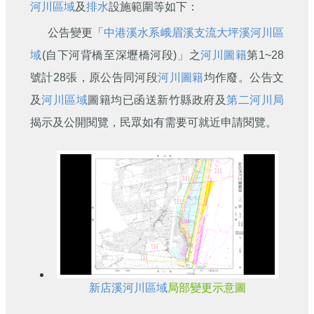
河川區域
及
排水
設施範圍等如下：
公告變更「
中港溪
水系
峨眉溪
支流
大坪溪
河川區
域
(自下河背橋至深壢橋河段)」之
河川圖籍
第1~28
號計28張，原公告同河段
河川圖籍
均作廢。公告文
及
河川區域
圖籍均已函送新竹縣政府及
第二河川局
揭示及公開閱覽，民眾如有需要可就近申請閱覽。
新店溪
河川區域
局部變更示意圖