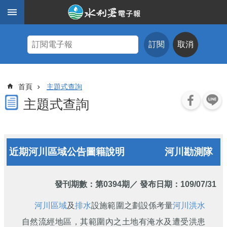
跳到主要內容區塊
進
階
訂閱
取消
搜
尋
主
首頁
主題式查詢
題
式
主題式查詢
查
詢
近
近期河川區域公告圖籍說明
河川勘測隊
期
電
子
報
發刊期數：
第0394期
／ 發布日期：109/07/31
水
河川區域
及
排水
設施範圍之劃設係考量
河川
洪水
利
自然流經地區，其範圍內之土地有淹水及遭受洪患
期