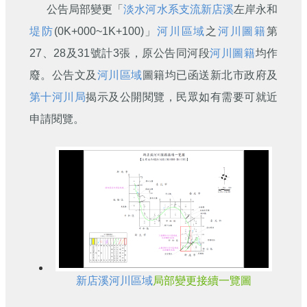
公告局部變更「
淡水河
水系
支流
新店溪
左岸永和
堤防
(0K+000~1K+100)」
河川區域
之
河川圖籍
第
27、28及31號計3張，原公告同河段
河川圖籍
均作
廢。公告文及
河川區域
圖籍均已函送新北市政府及
第十河川局
揭示及公開閱覽，民眾如有需要可就近
申請閱覽。
新店溪
河川區域
局部變更接續一覽圖