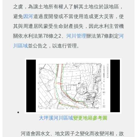
刊
之虞，為讓土地所有權人了解其土地位於該地區，
避免
因河
道過度開發或不當使用造成更大災害，使
舊
版
其與周遭居民蒙受生命財產損失，因此水利主管機
電
子
關依水利法第78條之2、
河川管理
辦法第7條劃定
河
報
川區域
並公告之，以進行管理。
(典
藏)
大坪溪
河川區域
變更地籍參考圖
河道會因水文、地文因子之變化而改變河相，故