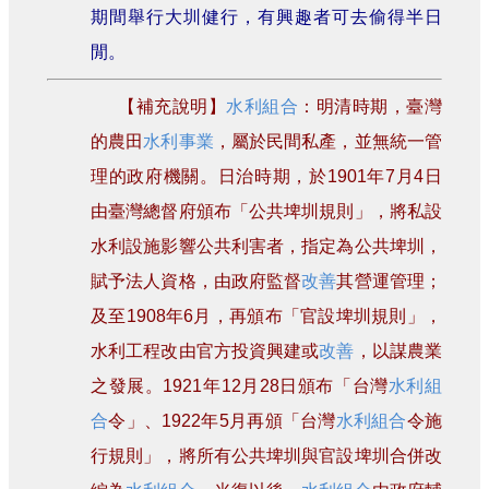
期間舉行大圳健行，有興趣者可去偷得半日
閒。
【補充說明】
水利組合
：明清時期，臺灣
的農田
水利事業
，屬於民間私產，並無統一管
理的政府機關。日治時期，於1901年7月4日
由臺灣總督府頒布「公共埤圳規則」，將私設
水利設施影響公共利害者，指定為公共埤圳，
賦予法人資格，由政府監督
改善
其營運管理；
及至1908年6月，再頒布「官設埤圳規則」，
水利工程改由官方投資興建或
改善
，以謀農業
之發展。1921年12月28日頒布「台灣
水利組
合
令」、1922年5月再頒「台灣
水利組合
令施
行規則」，將所有公共埤圳與官設埤圳合併改