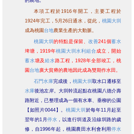
的農地。
本項工程於1916年開工，主要工程於
1924年完工，5月26日通水，從此，
桃園大圳
成為桃園
台地
農業生產的大動脈。
桃園大圳
的特點是保留、
改善
241個
蓄水
埤塘，1919年
桃園大圳
水利組合
成立，開始
蓄水
塘及
給水
路工程，1928年全部竣工，桃
園
台地
廣大貧瘠的農地因此成為雙期作水田。
石門水庫
完成後，
桃園大圳
取水口遷移至
水庫
後池左岸。大圳幹流起點在桃園八德介壽
路附近，已整理成為一個有水車、垂柳的公園
【如照片0044】。
桃園大圳
於每年11月起至
翌年的1月
停水
，以進行圳道及沿線圳路的歲
修，自1996年起，桃園農田水利會利用
停水