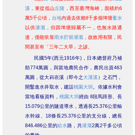
刊
溪
，東從低山
丘陵
，西至臺灣海峽，面積約6
舊
萬5千公頃，
台地
內過去依賴8千多個埤塘
蓄水
版
以供
灌溉
，但因埤塘歸屬不一，也無水路通
電
子
達，僅能依靠
雨水貯留
灌溉
，故效用有限，民
報
間甚至有「三年二大旱」之諺。
(典
藏)
民國5年(西元1916年)，日本總督府乃補
助774萬圓，與當地農民合作，農民出資463
萬圓，從大嵙崁溪（即今之
大漢溪
）之石門，
開鑿進水井取水，建設
桃園大圳
。依據水利會
當地看板資料，
桃園大圳
經由 8段馬蹄形、長
15.079公里的隧道導水，透過長25.376公里輸
水幹線、18條長25.376公里的支分線，總長
846.486公里的
給水
路，共
灌溉
2萬2千多公頃