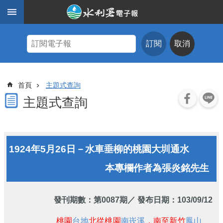
跳到主要內容區塊
進
階
訂閱
取消
搜
尋
主
首頁
主題式查詢
題
式
主題式查詢
查
詢
近
1924年5月26日－水車垂柳的桃園大圳通水
期
電
本專欄作者為張炎銘先生
子
報
水
發刊期數：
第0087期
／ 發布日期：103/09/12
利
期
桃園
台地
北從桃園
南崁溪
，南至新竹
鳳山