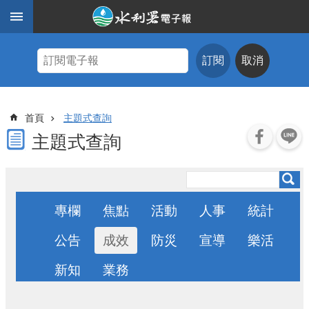
跳到主要內容區塊
進
階
訂閱
取消
搜
尋
主
首頁
主題式查詢
題
式
主題式查詢
查
詢
近
期
專欄
焦點
活動
人事
統計
電
子
公告
成效
防災
宣導
樂活
報
新知
業務
水
利
期