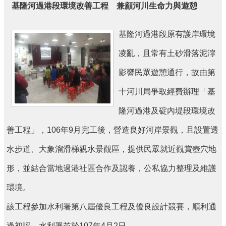
基隆河過港段環境改善工程 兼顧河川生命力與遊憩
刊
舊
基隆河過港段原有護岸環境
版
電
凌亂，且常有土砂滑落泥濘
子
報
影響民眾遊憩通行，故由第
(典
藏)
十河川局爭取經費辦理「基
隆河過港及碇內堤段環境改
善工程」，106年9月完工後，營造良好河岸景觀，且設置透
水步道、大象溜滑梯親水景觀區，提供民眾就近觀賞壺穴地
形，並結合當地過港社區合作及認養，公私協力整理及維護
環境。
該工程參加水利署第八屆優良工程及優良設計競賽，順利通
過初評，水利署並於107年4月2日...