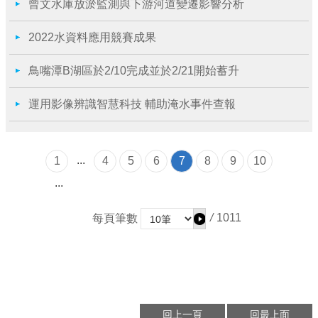
曾文水庫放淤監測與下游河道變遷影響分析
2022水資料應用競賽成果
鳥嘴潭B湖區於2/10完成並於2/21開始蓄升
運用影像辨識智慧科技 輔助淹水事件查報
...
1
4
5
6
7
8
9
10
...
/
1011
每頁筆數
回上一頁
回最上面