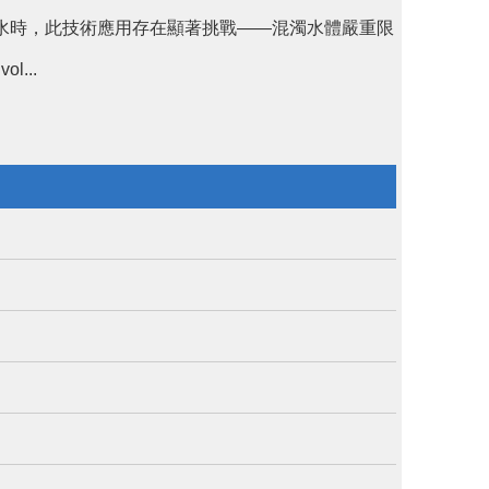
然而，當面對混濁河水時，此技術應用存在顯著挑戰——混濁水體嚴重限
...