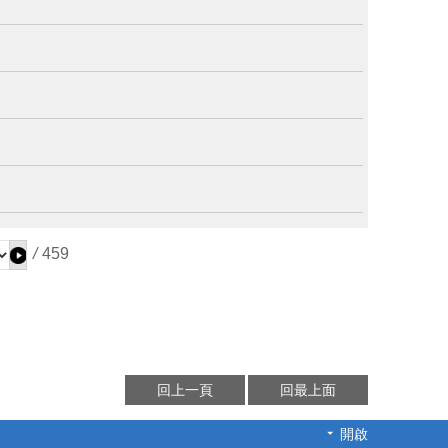
/
459
回上一頁
回最上面
開啟