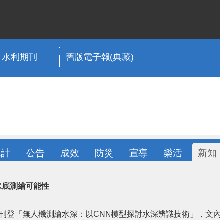
水利期刊
舊版電子報(典藏)
統計
公告
成效
防災
宣導
樂活
新知
水底測繪可能性
登「無人機測繪水深：以CNN模型探討水深辨識技術」，文內分享Qianya