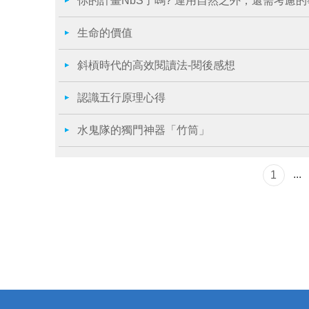
你的計畫NbS了嗎? 運用自然之外，還需考慮的
生命的價值
斜槓時代的高效閱讀法-閱後感想
認識五行原理心得
水鬼隊的獨門神器「竹筒」
...
1