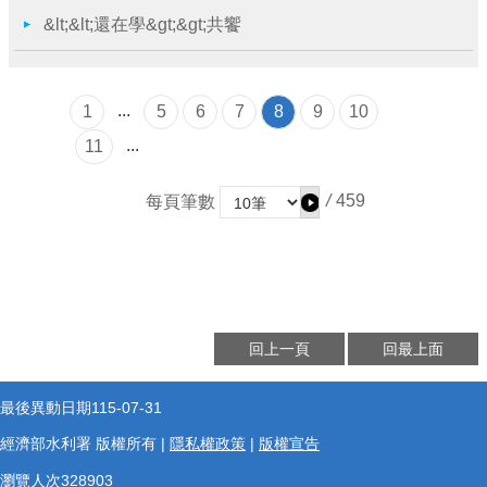
&lt;&lt;還在學&gt;&gt;共饗
...
1
5
6
7
8
9
10
...
11
/
459
每頁筆數
回上一頁
回最上面
最後異動日期
115-07-31
經濟部水利署 版權所有 |
隱私權政策
|
版權宣告
瀏覽人次
328903