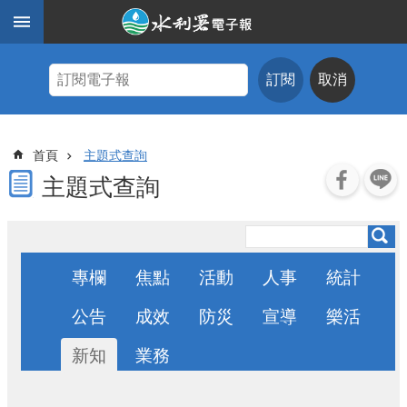
跳到主要內容區塊
進
階
訂閱
取消
搜
尋
主
首頁
主題式查詢
題
式
主題式查詢
查
詢
近
期
專欄
焦點
活動
人事
統計
電
子
公告
成效
防災
宣導
樂活
報
新知
業務
水
利
期