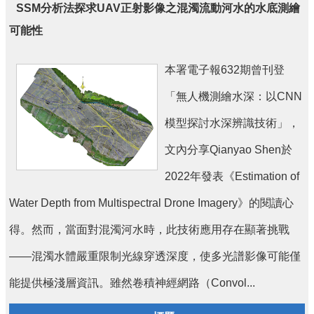
SSM分析法探求UAV正射影像之混濁流動河水的水底測繪
刊
可能性
舊
版
電
本署電子報632期曾刊登
子
「無人機測繪水深：以CNN
報
(典
模型探討水深辨識技術」，
藏)
文內分享Qianyao Shen於
2022年發表《Estimation of
Water Depth from Multispectral Drone Imagery》的閱讀心
得。然而，當面對混濁河水時，此技術應用存在顯著挑戰
——混濁水體嚴重限制光線穿透深度，使多光譜影像可能僅
能提供極淺層資訊。雖然卷積神經網路（Convol...