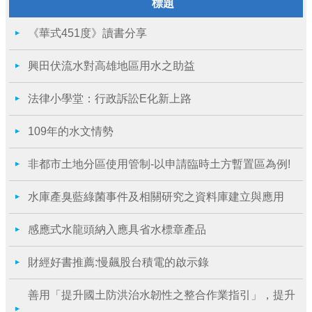
標題
《華式451度》讀書分享
興田伏流水對高雄地區用水之助益
法律小學堂：行政訴訟E化新上路
109年的水文情勢
非都市土地分區使用管制-以申請臨時土方暫置區為例!
水庫產臭藍綠菌事件及相關研究之資料庫建立與應用
感應式水龍頭納入應具省水標章產品
財經好書推薦:慢飆股台積電的啟示錄
善用「提升國土防洪治水韌性之整合作業指引」，提升