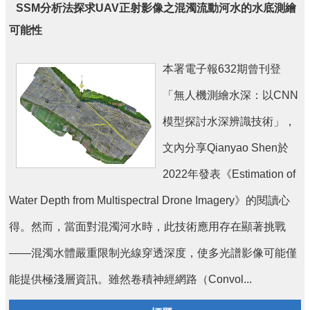
SSM分析法探求UAV正射影像之混濁流動河水的水底測繪
刊
可能性
舊
版
電
本署電子報632期曾刊登
子
「無人機測繪水深：以CNN
報
(典
模型探討水深辨識技術」，
藏)
文內分享Qianyao Shen於
2022年發表《Estimation of
Water Depth from Multispectral Drone Imagery》的閱讀心
得。然而，當面對混濁河水時，此技術應用存在顯著挑戰
——混濁水體嚴重限制光線穿透深度，使多光譜影像可能僅
能提供極淺層資訊。雖然卷積神經網路（Convol...