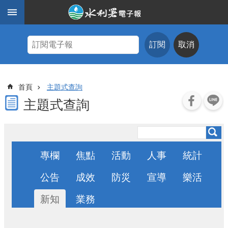
跳到主要內容區塊
進
階
訂閱
取消
搜
尋
主
首頁
主題式查詢
題
式
主題式查詢
查
詢
近
期
專欄
焦點
活動
人事
統計
電
子
公告
成效
防災
宣導
樂活
報
新知
業務
水
利
期