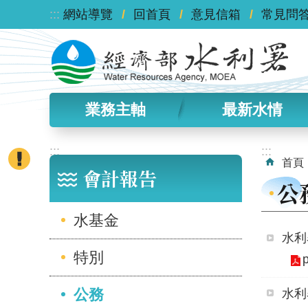
:::
跳到主要內容區塊
網站導覽
回首頁
意見信箱
常見問
業務主軸
最新水情
:::
:::
首頁
會計報告
公
水基金
水利
特別
公務
水利