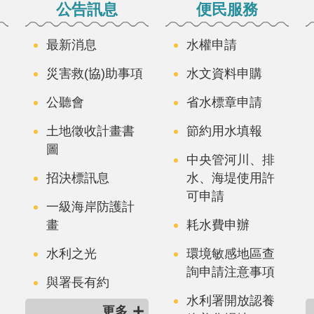
公告訊息
便民服務
最新消息
水權申請
災害救(協)助事項
水文資料申購
公聽會
省水標章申請
土地徵收計畫書
節約用水填報
圖
中央管河川、排
招決標訊息
水、海堤使用許
可申請
一級海岸防護計
畫
耗水費申辦
水利之光
環境敏感地區查
詢申請注意事項
與署長有約
水利署開放認養
更多