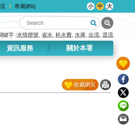
流
專屬網站
小
中
大
關鍵字
水情燈號
省水
耗水費
水庫
出流
逕流
資訊服務
關於本署
收藏網頁