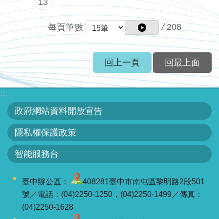
區
13
English
/
208
每頁筆數
RSS
回上一頁
回最上面
互
動
:::
交
政府網站資料開放宣告
流
隱私權保護政策
專
屬
智能服務台
網
站
臺中辦公區：
408281臺中市南屯區黎明路2段501
號／電話：(04)2250-1250，(04)2250-1499／傳真：
政
(04)2250-1628
府