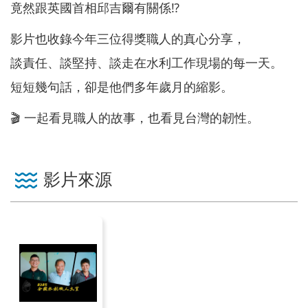
服
竟然跟英國首相邱吉爾有關係⁉️
務
影片也收錄今年三位得獎職人的真心分享，
關
談責任、談堅持、談走在水利工作現場的每一天。
於
短短幾句話，卻是他們多年歲月的縮影。
本
署
🎬 一起看見職人的故事，也看見台灣的韌性。
網
站
影片來源
導
覽
回
首
頁
意