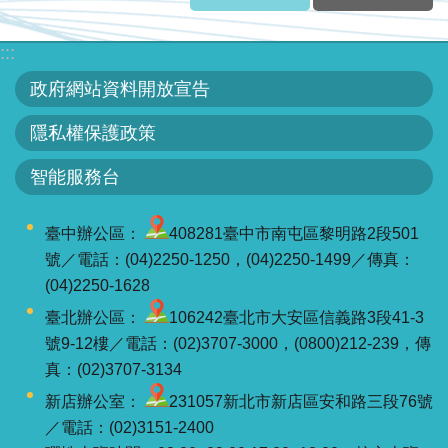
區
:::
English
政府網站資料開放宣告
RSS
隱私權保護政策
互
智能服務台
動
交
流
臺中辦公區：
408281臺中市南屯區黎明路2段501
號／電話：(04)2250-1250，(04)2250-1499／傳真：
專
(04)2250-1628
屬
臺北辦公區：
106242臺北市大安區信義路3段41-3
網
號9-12樓／電話：(02)3707-3000，(0800)212-239，傳
站
真：(02)3707-3134
新店辦公室：
231057新北市新店區安和路三段76號
政
／電話：(02)3151-2400
府