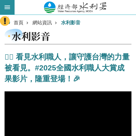
跳到主要內容區塊
:::
進
首頁
網站資訊
水利影音
階
水利影音
搜
尋
👷‍♂️ 看見水利職人，讓守護台灣的力量
被看見。#2025全國水利職人大賞成
果影片，隆重登場！🎉
業
務
主