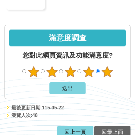
見
信
箱
常
滿意度調查
見
問
您對此網頁資訊及功能滿意度?
答
廉
政
平
臺
最後更新日期:115-05-22
性
瀏覽人次:
48
平
專
回上一頁
回最上面