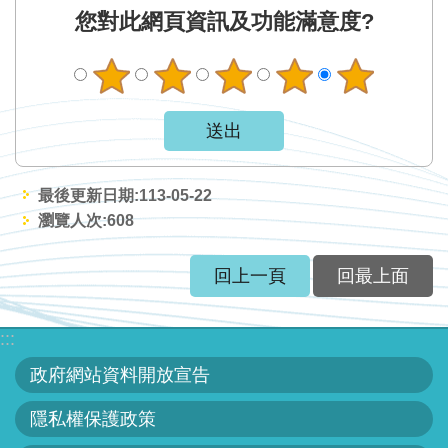
見
您對此網頁資訊及功能滿意度?
信
箱
常
見
問
答
最後更新日期:113-05-22
瀏覽人次:
608
廉
政
回上一頁
回最上面
平
臺
:::
性
政府網站資料開放宣告
平
隱私權保護政策
專