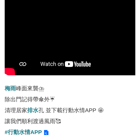
軸
最
新
水
情
公
告
訊
息
梅雨
峰面來襲⛈️
便
民
除出門記得帶傘外☔
服
清理居家
排水
孔 並下載行動水情APP 🤩
務
讓我們順利渡過風雨🥰
資
#行動水情APP
訊