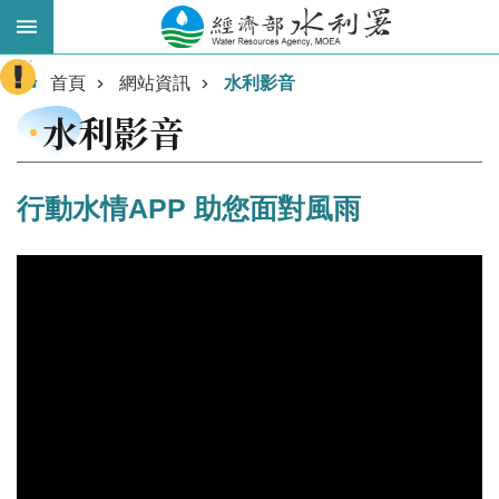
跳到主要內容區塊
:::
進
首頁
網站資訊
水利影音
階
水利影音
搜
尋
行動水情APP 助您面對風雨
業
務
主