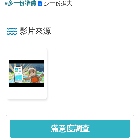
#多一份準備
服
少一份損失
務
關
影片來源
於
本
署
網
站
導
覽
回
首
頁
滿意度調查
意