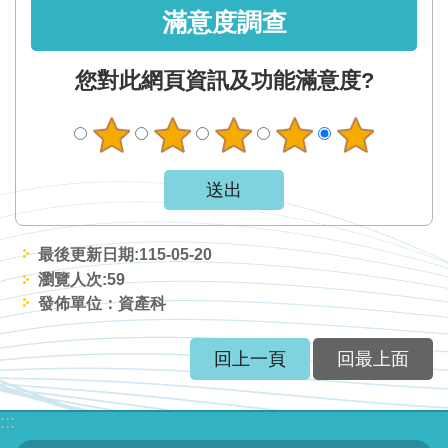
服
滿意度調查
務
您對此網頁資訊及功能滿意度?
關
於
本
署
網
站
最後更新日期:115-05-20
導
瀏覽人次:
59
覽
發佈單位：資產科
回
回上一頁
回最上面
首
頁
:::
意