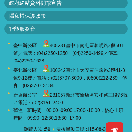
政府網站資料開放宣告
見
信
隱私權保護政策
箱
智能服務台
常
見
臺中辦公區：
408281臺中市南屯區黎明路2段501
問
號／電話：(04)2250-1250，(04)2250-1499／傳真：
答
(04)2250-1628
臺北辦公區：
106242臺北市大安區信義路3段41-3
廉
號9-12樓／電話：(02)3707-3000，(0800)212-239，傳
政
真：(02)3707-3134
平
臺
新店辦公室：
231057新北市新店區安和路三段76號
／電話：(02)3151-2400
性
彈性上班時間：08:00~09:00,17:00~18:00﹔核心上班
平
時間：09:00~12:30,13:30~17:00
專
瀏覽人次
59
最後異動日期
115-08-06