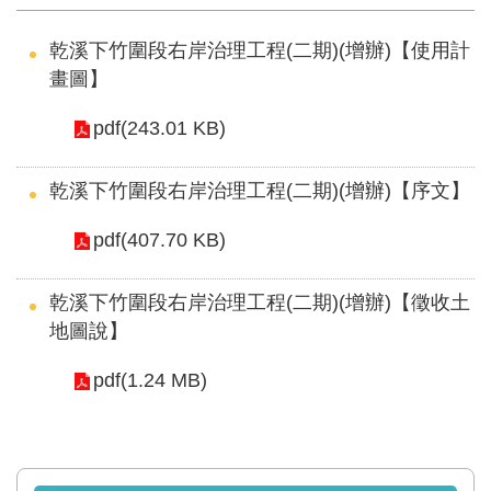
軸
最
乾溪下竹圍段右岸治理工程(二期)(增辦)【使用計
新
畫圖】
水
pdf(243.01 KB)
情
公
乾溪下竹圍段右岸治理工程(二期)(增辦)【序文】
告
訊
pdf(407.70 KB)
息
乾溪下竹圍段右岸治理工程(二期)(增辦)【徵收土
便
地圖說】
民
服
pdf(1.24 MB)
務
資
訊