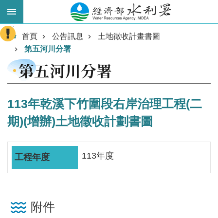
跳到主要內容區塊
:::
進
首頁
公告訊息
土地徵收計畫書圖
階
第五河川分署
搜
第五河川分署
尋
113年乾溪下竹圍段右岸治理工程(二
期)(增辦)土地徵收計劃書圖
113年度
業
務
主
附件