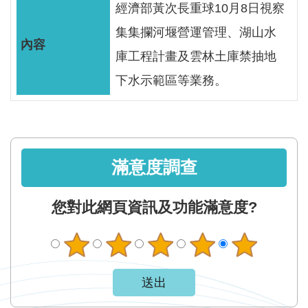
軸
經濟部黃次長重球10月8日視察
最
集集攔河堰營運管理、湖山水
新
庫工程計畫及雲林土庫禁抽地
水
下水示範區等業務。
情
公
告
訊
滿意度調查
息
便
您對此網頁資訊及功能滿意度?
民
服
務
資
訊