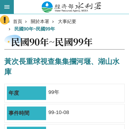
跳到主要內容區塊
:::
進
首頁
關於本署
大事紀要
階
民國90年~民國99年
搜
民國90年~民國99年
尋
黃次長重球視查集集攔河堰、湖山水
庫
99年
業
99-10-08
務
主