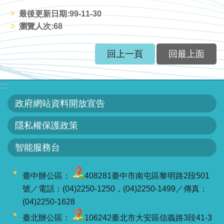
服
最後更新日期:99-11-30
務
瀏覽人次:
68
關
於
回上一頁
回最上面
本
署
:::
政府網站資料開放宣告
網
站
隱私權保護政策
導
覽
智能服務台
回
臺中辦公區：
408281臺中市南屯區黎明路2段501
首
號／電話：(04)2250-1250，(04)2250-1499／傳真：
頁
(04)2250-1628
臺北辦公區：
106242臺北市大安區信義路3段41-3
意