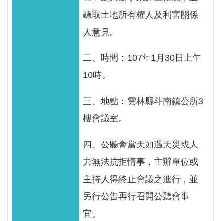
見
聽取土地所有權人及利害關係
信
人意見。
箱
常
二、時間：107年1月30日上午
見
10時。
問
答
三、地點：雲林縣斗南鎮公所3
樓會議室。
廉
政
四、公聽會當天如遇天災或人
平
臺
力無法抗拒情事，主辦單位或
主持人得終止會議之進行，並
性
另行公告再行召開公聽會事
平
專
宜。