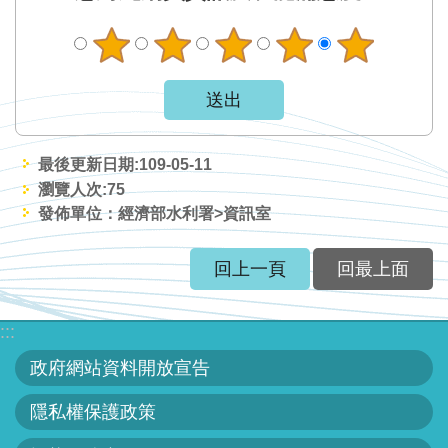
網
站
資
料
開
放
最後更新日期:109-05-11
宣
瀏覽人次:
75
告
發佈單位：經濟部水利署>資訊室
隱
回上一頁
回最上面
私
權
保
:::
護
政府網站資料開放宣告
政
策
隱私權保護政策