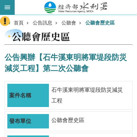
跳到主要內容區塊
:::
進
首頁
公告訊息
公聽會
公聽會歷史區
階
公聽會歷史區
搜
尋
公告興辦【石牛溪東明將軍堤段防災
減災工程】第二次公聽會
石牛溪東明將軍堤段防災減災
工程
業
公聽會歷史區
務
主