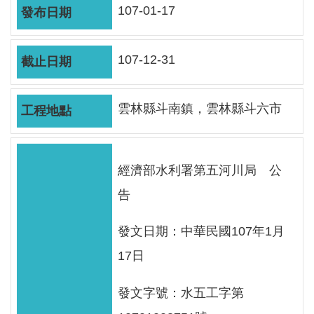
軸
107-01-17
最
新
107-12-31
水
情
雲林縣斗南鎮，雲林縣斗六市
公
告
訊
息
經濟部水利署第五河川局 公
告
便
民
發文日期：中華民國107年1月
服
務
17日
資
發文字號：水五工字第
訊