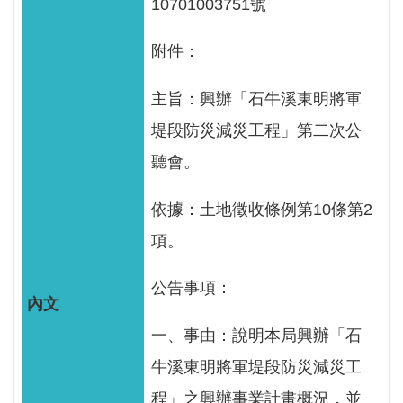
10701003751號
服
務
附件：
關
於
主旨：興辦「石牛溪東明將軍
本
堤段防災減災工程」第二次公
署
聽會。
網
依據：土地徵收條例第10條第2
站
導
項。
覽
公告事項：
回
首
一、事由：說明本局興辦「石
頁
牛溪東明將軍堤段防災減災工
意
程」之興辦事業計畫概況，並