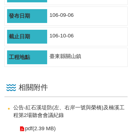
軸
最
106-09-06
新
水
情
106-10-06
公
告
臺東縣關山鎮
訊
息
便
相關附件
民
服
務
公告-紅石溪堤防(左、右岸一號與榮橋)及楠溪工
程第2場聽會會議紀錄
資
訊
pdf(2.39 MB)