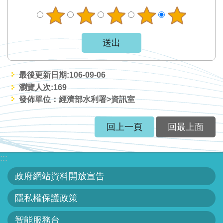
網
站
資
料
開
放
最後更新日期:106-09-06
宣
瀏覽人次:
169
告
發佈單位：經濟部水利署>資訊室
隱
回上一頁
回最上面
私
權
:::
保
護
政府網站資料開放宣告
政
隱私權保護政策
策
智能服務台