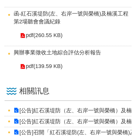
服
務
函-紅石溪堤防(左、右岸一號與榮橋)及楠溪工程
第2場聽會會議紀錄
關
於
pdf(260.55 KB)
本
署
興辦事業徵收土地綜合評估分析報告
網
pdf(139.59 KB)
站
導
覽
相關訊息
回
首
[公告]紅石溪堤防（左、右岸一號與榮橋）及楠
頁
[公告]紅石溪堤防（左、右岸一號與榮橋）及楠
[公告]召開「紅石溪堤防(左、右岸一號與榮橋)
意