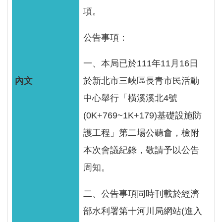
服
項。
務
公告事項：
關
於
一、本局已於111年11月16日
本
署
於新北市三峽區長青市民活動
中心舉行「橫溪溪北4號
網
站
(0K+769~1K+179)基礎設施防
導
護工程」第二場公聽會，檢附
覽
本次會議紀錄，敬請予以公告
回
周知。
首
頁
二、公告事項同時刊載於經濟
部水利署第十河川局網站(進入
意