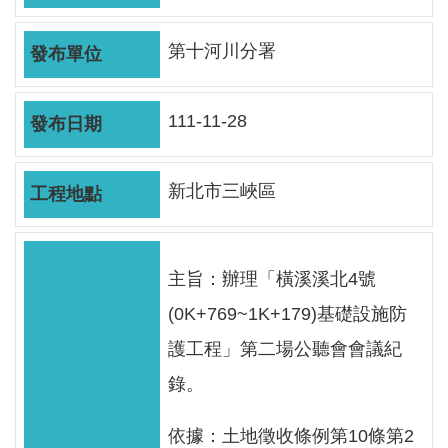
軸
最
第十河川分署
新
水
情
111-11-28
公
告
新北市三峽區
訊
息
主旨：辦理「橫溪溪北4號
便
民
(0K+769~1K+179)基礎設施防
服
護工程」第二場公聽會會議紀
務
錄。
資
訊
依據：土地徵收條例第10條第2