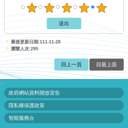
網
站
資
料
開
放
最後更新日期:111-11-28
宣
瀏覽人次:
295
告
回上一頁
回最上面
隱
私
:::
權
保
政府網站資料開放宣告
護
隱私權保護政策
政
策
智能服務台