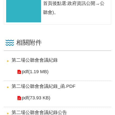
首頁後點選:政府資訊公開→公
見
信
聽會)。
箱
常
見
相關附件
問
答
第二場公聽會會議紀錄
廉
政
pdf(1.19 MB)
平
臺
第二場公聽會會議紀錄_函.PDF
性
pdf(73.93 KB)
平
專
第二場公聽會會議紀錄公告