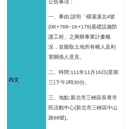
公告事項：
服
務
一、事由:說明「橫溪溪北4號
關
(0K+769~1K+179)基礎設施防
於
護工程」之興辦事業計畫概
本
署
況，並聽取土地所有權人及利
害關係人意見。
網
站
二、時間:111年11月16日(星期
導
覽
三)下午2時30分。
回
三、地點:新北市三峽區長青市
首
民活動中心(新北市三峽區中山
頁
路69號)。
意