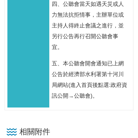
四、公聽會當天如遇天災或人
見
信
力無法抗拒情事，主辦單位或
箱
主持人得終止會議之進行，並
常
另行公告再行召開公聽會事
見
宜。
問
答
五、本公聽會開會通知已上網
公告於經濟部水利署第十河川
廉
政
局網站(進入首頁後點選:政府資
平
訊公開→公聽會)。
臺
性
平
相關附件
專