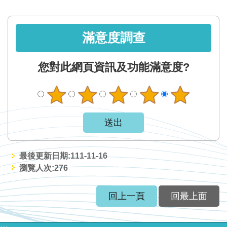
網
站
資
滿意度調查
料
開
您對此網頁資訊及功能滿意度?
放
宣
告
隱
私
權
最後更新日期:111-11-16
保
瀏覽人次:
276
護
政
回上一頁
回最上面
策