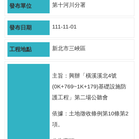
軸
第十河川分署
最
新
111-11-01
水
情
新北市三峽區
公
告
訊
息
主旨：興辦「橫溪溪北4號
(0K+769~1K+179)基礎設施防
便
民
護工程」第二場公聽會
服
務
依據：土地徵收條例第10條第2
項。
資
訊