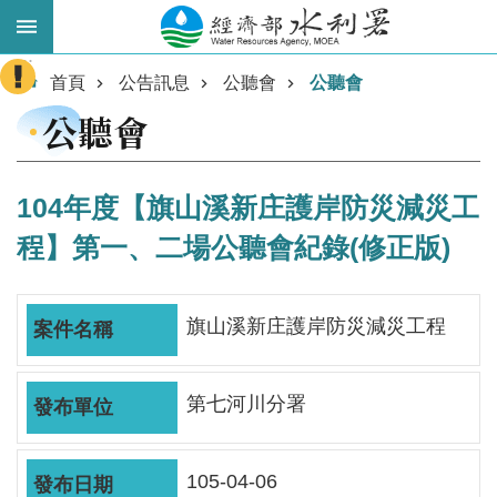
跳到主要內容區塊
:::
進
首頁
公告訊息
公聽會
公聽會
階
公聽會
搜
尋
104年度【旗山溪新庄護岸防災減災工
程】第一、二場公聽會紀錄(修正版)
旗山溪新庄護岸防災減災工程
第七河川分署
業
務
主
105-04-06