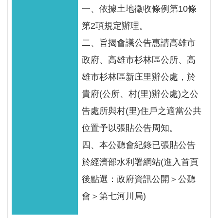
見
一、依據土地徵收條例第10條
信
第2項規定辦理。
箱
二、旨揭會議公告惠請高雄市
常
政府、高雄市杉林區公所、高
見
雄市杉林區新庄里辦公處，於
問
貴府(公所、村(里)辦公處)之公
答
告處所與村(里)住戶之適當公共
廉
位置予以張貼公告周知。
政
平
四、本公聽會紀錄已張貼公告
臺
於經濟部水利署網站(進入首頁
後點選：政府資訊公開＞公聽
性
平
會＞第七河川局)
專