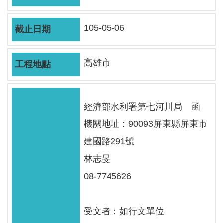
軸
最
105-05-06
新
水
情
高雄市
公
告
經濟部水利署第七河川局 函
訊
息
機關地址：90093屏東縣屏東市
建國路291號
便
民
林志旻
服
08-7745626
務
資
受文者：如行文單位
訊