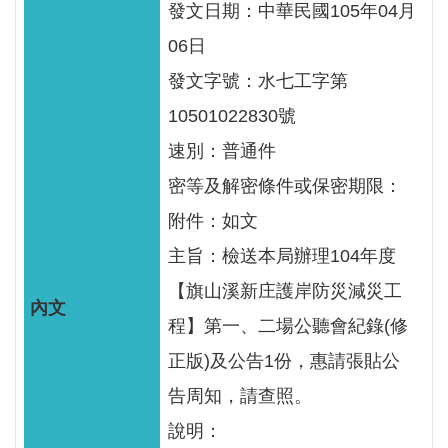
服
發文日期：中華民國105年04月
務
06日
關
發文字號：水七工字第
於
10501022830號
本
速別：普通件
署
密等及解密條件或保密期限：
網
附件：如文
站
主旨：檢送本局辦理104年度
導
覽
【旗山溪新庄護岸防災減災工
程】第一、二場公聽會紀錄(修
回
正版)及公告1份，惠請張貼公
首
頁
告周知，請查照。
說明：
意