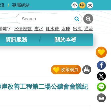
流
專屬網站
小
中
大
關鍵字
水情燈號
省水
耗水費
水庫
出流
逕流
資訊服務
關於本署
收藏網頁
70護岸改善工程第二場公聽會會議紀