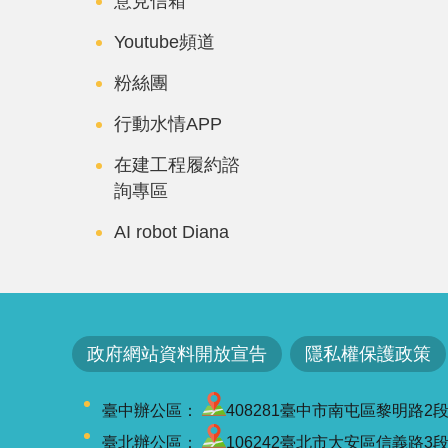
意見信箱
Youtube頻道
粉絲團
行動水情APP
在建工程履約諮
詢專區
AI robot Diana
政府網站資料開放宣告
隱私權保護政策
臺中辦公區：
408281臺中市南屯區黎明路2段501號
臺北辦公區：
106242臺北市大安區信義路3段41-3