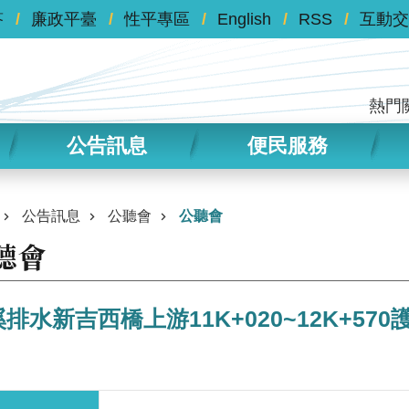
答
廉政平臺
性平專區
English
RSS
互動交
熱門
公告訊息
便民服務
公告訊息
公聽會
公聽會
聽會
排水新吉西橋上游11K+020~12K+5