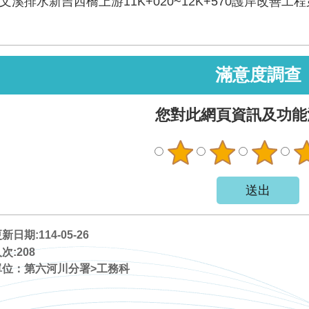
文溪排水新吉西橋上游11K+020~12K+570護岸改善工
滿意度調查
您對此網頁資訊及功能
日期:114-05-26
次:
208
單位：第六河川分署>工務科