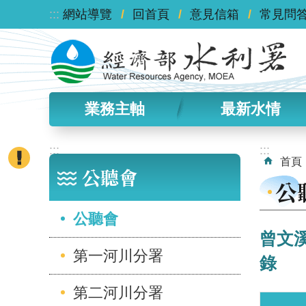
:::
跳到主要內容區塊
網站導覽
回首頁
意見信箱
常見問
業務主軸
最新水情
:::
:::
首頁
公聽會
公
公聽會
曾文溪
第一河川分署
錄
第二河川分署