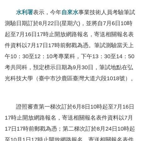
軸
水利署
表示，今年
自來水
事業技術人員考驗筆試
最
新
測驗日期訂於8月22日(星期六)，並將自7月6日10時
水
起至7月16日17時止開放網路報名，寄送相關報名表
情
件資料以7月17日17時前郵戳為憑。筆試測驗當天上
公
午10：30至12：10考專業科，下午13：30至14：50
告
考共同科，預定榜示日期為9月30日，筆試地點在弘
訊
息
光科技大學（臺中市沙鹿區臺灣大道六段1018號）。
便
民
服
證照審查第一梯次訂於6月8日10時起至7月16日
務
17時止開放網路報名，寄送相關報名表件資料以7月
資
17日17時前郵戳為憑；第二梯次訂於8月24日10時起
訊
至10月1日17時止開放網路報名，寄送相關報名表件