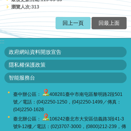
智
瀏覽人次:
313
能
服
回上一頁
回最上面
務
台
:::
政府網站資料開放宣告
隱私權保護政策
智能服務台
臺中辦公區：
408281臺中市南屯區黎明路2段501
號／電話：(04)2250-1250，(04)2250-1499／傳真：
(04)2250-1628
臺北辦公區：
106242臺北市大安區信義路3段41-3
號9-12樓／電話：(02)3707-3000，(0800)212-239，傳