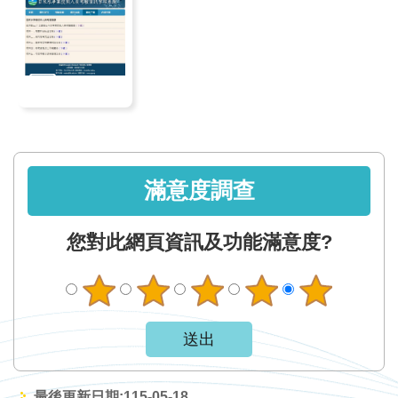
網
站
資
料
開
放
宣
告
滿意度調查
隱
您對此網頁資訊及功能滿意度?
私
權
保
護
政
策
最後更新日期:115-05-18