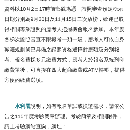
服
資料以10月2日17時前郵戳為憑，證照審查預定榜示
務
日期分別為9月30日及11月15日二次放榜，歡迎已取
關
得相關專業證照的應考人把握機會報名參加。本年度
於
本
各梯次證照審查不限報考一類一級，應考人可依自身
署
職涯規劃就已具備之證照資格選擇對應類級分別報
考。報名費採多元繳費方式，應考人於報名系統列印
網
站
繳費單後，可直接在四大超商繳費或ATM轉帳，提供
導
方便的繳費選項。
覽
回
首
水利署
說明，如有報名筆試或換證需求，請依公
頁
告之115年度考驗簡章辦理。考驗簡章及相關附件，
請上考驗網站查詢，網址：
意