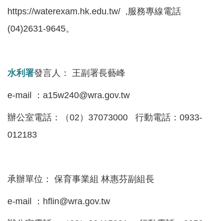
見
https://waterexam.hk.edu.tw/ ,服務專線電話
信
(04)2631-9645。
箱
常
見
水利署
發言人： 王副署長藝峰
問
e-mail ：a15w240@wra.gov.tw
答
辦公室電話：（02）37073000 行動電話：0933-
廉
政
012183
平
臺
承辦單位： 保育事業組 林惠芬副組長
性
平
e-mail ：hflin@wra.gov.tw
專