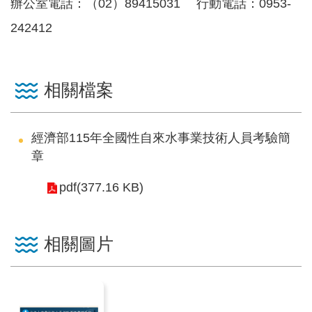
區
辦公室電話：（02）89415031 行動電話：0953-
242412
English
RSS
相關檔案
互
動
經濟部115年全國性自來水事業技術人員考驗簡
交
章
流
pdf(377.16 KB)
專
屬
網
相關圖片
站
政
府