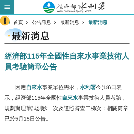
跳到主要內容區塊
:::
進
首頁
公告訊息
最新消息
最新消息
階
最新消息
搜
尋
經濟部115年全國性自來水事業技術人
員考驗簡章公告
因應
自來水
事業單位需求，
水利署
今(18)日表
示，經濟部115年全國性
自來水
事業技術人員考驗，
規劃辦理筆試測驗一次及證照審查二梯次；相關簡章
業
務
已於5月15日公告。
主