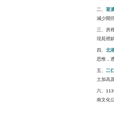
二、
荖
減少開
三、房
現苑裡
四、
北
思惟，
五、
二
土加高
六、11
南文化