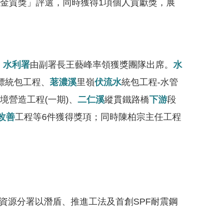
程金質獎」評選，同時獲得1項個人貢獻獎，展
，
水利署
由副署長王藝峰率領獲獎團隊出席。
水
標統包工程、
荖濃溪
里嶺
伏流水
統包工程-水管
境營造工程(一期)、
二仁溪
縱貫鐵路橋
下游
段
改善
工程等6件獲得獎項；同時陳柏宗主任工程
資源分署以潛盾、推進工法及首創SPF耐震鋼