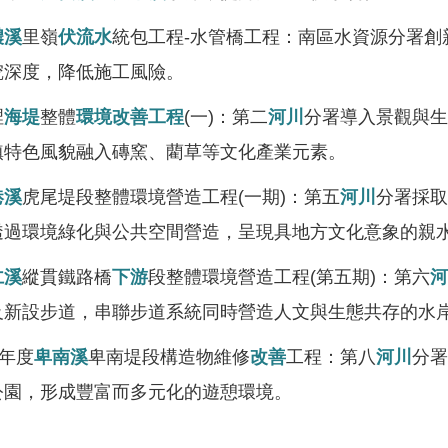
濃溪
里嶺
伏流水
統包工程-水管橋工程：南區水資源分署
挖深度，降低施工風險。
裡
海堤
整體
環境改善工程
(一)：第二
河川
分署導入景觀與生
鎮特色風貌融入磚窯、藺草等文化產業元素。
港溪
虎尾堤段整體環境營造工程(一期)：第五
河川
分署採取
透過環境綠化與公共空間營造，呈現具地方文化意象的親
仁溪
縱貫鐵路橋
下游
段整體環境營造工程(第五期)：第六
河
及新設步道，串聯步道系統同時營造人文與生態共存的水
3年度
卑南溪
卑南堤段構造物維修
改善
工程：第八
河川
分署
公園，形成豐富而多元化的遊憩環境。