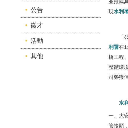
並推薦
公告
現
水利
徵才
「公共
活動
利署
在1
其他
橋工程
整體環境
司榮獲
水
一、大
管接頭