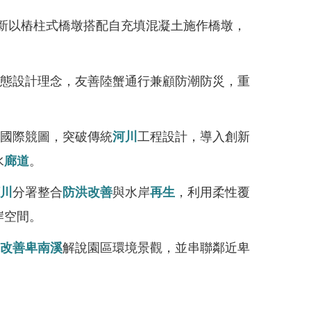
創新以樁柱式橋墩搭配自充填混凝土施作橋墩，
態設計理念，友善陸蟹通行兼顧防潮防災，重
國際競圖，突破傳統
河川
工程設計，導入創新
水
廊道
。
川
分署整合
防洪
改善
與水岸
再生
，利用柔性覆
岸空間。
改善
卑南溪
解說園區環境景觀，並串聯鄰近卑