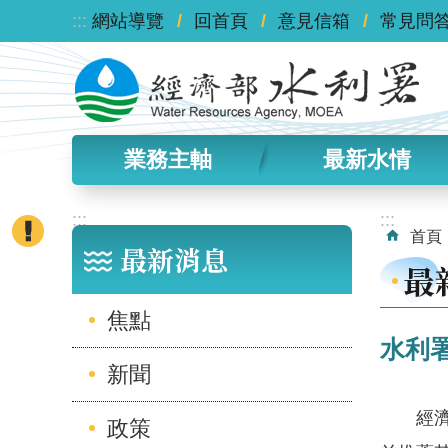
:::
跳到主要內容區塊
網站導覽
回首頁
意見信箱
常見問
業務主軸
最新水情
:::
:::
首頁
最新消息
最
焦點
水利
新聞
經濟部
政策