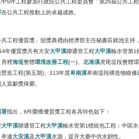
其中5件工程參加行政院公共工程委員會「第25屆公共工
署
在公共工程推動上的卓越成效。
工程優質獎」頒獎典禮由經濟部主任秘書莊銘池主持
14年優質獎共有大安
大甲溪
聯通管工程
大甲溪
輸水管第1
、房裡
海堤
整體
環境改善工程
(一)、
北港溪
虎尾堤段整體環
營造工程(第五期)、113年度
卑南溪
卑南堤段構造物維修
個人貢獻獎殊榮。
利署
指出，6件榮獲優質獎工程各具特色如下：
安
大甲溪
聯通管工程
大甲溪
輸水管第1標統包工程：中區水
，串連
大安溪
及
大甲溪
水源，提升大臺中供水韌性。