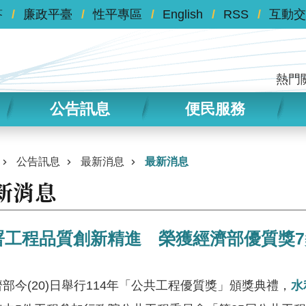
答
廉政平臺
性平專區
English
RSS
互動交
熱門
公告訊息
便民服務
公告訊息
最新消息
最新消息
新消息
署工程品質創新精進 榮獲經濟部優質獎7
今(20)日舉行114年「公共工程優質獎」頒獎典禮，
水