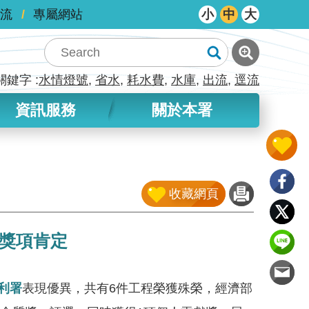
流
專屬網站
小
中
大
關鍵字
水情燈號
省水
耗水費
水庫
出流
逕流
資訊服務
關於本署
收藏網頁
獎項肯定
利署
表現優異，共有6件工程榮獲殊榮，經濟部