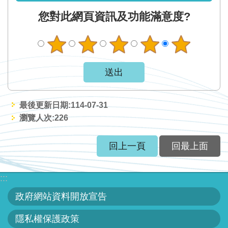
網
您對此網頁資訊及功能滿意度?
站
資
料
開
放
宣
告
最後更新日期:114-07-31
瀏覽人次:
226
隱
私
回上一頁
回最上面
權
保
護
:::
政
政府網站資料開放宣告
策
隱私權保護政策