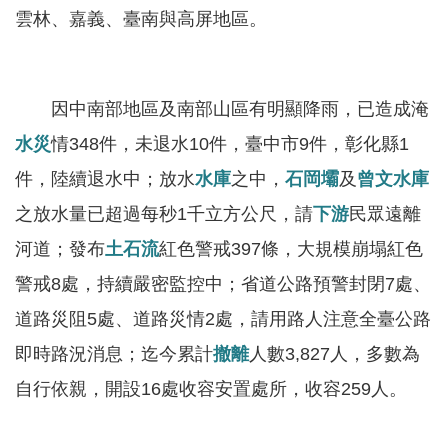
軸
雲林、嘉義、臺南與高屏地區。
最
新
水
因中南部地區及南部山區有明顯降雨，已造成淹
情
水災
情348件，未退水10件，臺中市9件，彰化縣1
公
件，陸續退水中；放水
水庫
之中，
石岡壩
及
曾文水庫
告
之放水量已超過每秒1千立方公尺，請
下游
民眾遠離
訊
息
河道；發布
土石流
紅色警戒397條，大規模崩塌紅色
警戒8處，持續嚴密監控中；省道公路預警封閉7處、
便
民
道路災阻5處、道路災情2處，請用路人注意全臺公路
服
即時路況消息；迄今累計
撤離
人數3,827人，多數為
務
自行依親，開設16處收容安置處所，收容259人。
資
訊