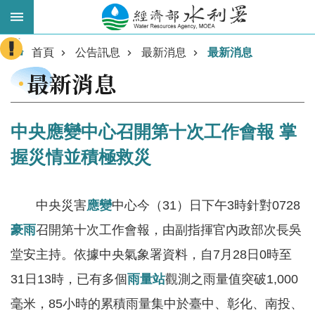
跳到主要內容區塊
:::
進
首頁
公告訊息
最新消息
最新消息
階
最新消息
搜
尋
中央應變中心召開第十次工作會報 掌
握災情並積極救災
中央災害
應變
中心今（31）日下午3時針對0728
豪雨
召開第十次工作會報，由副指揮官內政部次長吳
堂安主持。依據中央氣象署資料，自7月28日0時至
業
務
31日13時，已有多個
雨量站
觀測之雨量值突破1,000
主
毫米，85小時的累積雨量集中於臺中、彰化、南投、