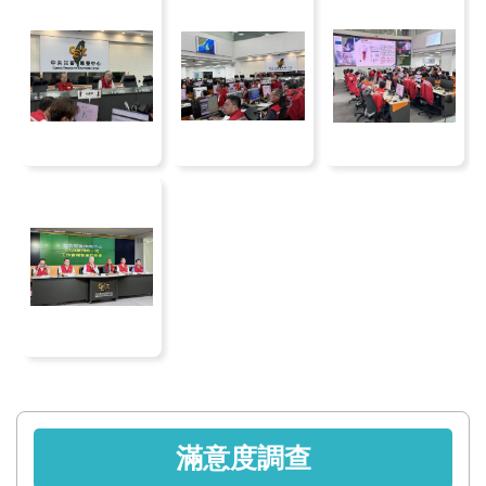
區
English
RSS
互
動
交
流
專
屬
網
站
政
滿意度調查
府