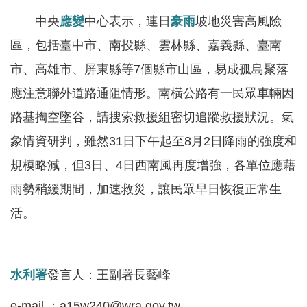
服
中央
應變
中心表示，連日
豪雨
坡地災害高風險
務
區，包括臺中市、南投縣、雲林縣、嘉義縣、臺南
關
市、高雄市、屏東縣等7個縣市山區，易成孤島聚落
於
本
應注意聯外道路通阻情形。南橫公路有一民眾車輛因
署
路基掏空墜谷，請搜索救援組密切追蹤救援狀況。氣
象情資研判，雖然31日下午起至8月2日降雨的強度和
網
站
規模略減，但3日、4日西南風再度增強，各單位應藉
導
雨勢稍緩期間，加速救災，讓民眾早日恢復正常生
覽
活。
回
首
頁
水利署
發言人：王副署長藝峰
意
e-mail ：a15w240@wra.gov.tw