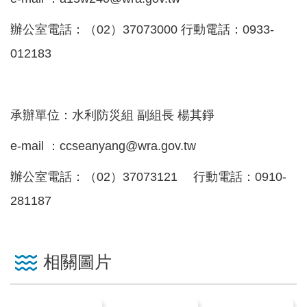
見
信
辦公室電話：（02）37073000 行動電話：0933-
箱
012183
常
見
承辦單位：水利防災組 副組長 楊其錚
問
答
e-mail ：ccseanyang@wra.gov.tw
廉
辦公室電話：（02）37073121 行動電話：0910-
政
281187
平
臺
性
相關圖片
平
專